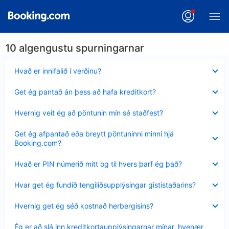
10 algengustu spurningarnar
Minna
Hvað er innifalið í verðinu?
sýnt
Minna
Get ég pantað án þess að hafa kreditkort?
sýnt
Minna
Hvernig veit ég að pöntunin mín sé staðfest?
sýnt
Minna
Get ég afpantað eða breytt pöntuninni minni hjá
sýnt
Booking.com?
Minna
Hvað er PIN númerið mitt og til hvers þarf ég það?
sýnt
Minna
Hvar get ég fundið tengiliðsupplýsingar gististaðarins?
sýnt
Minna
Hvernig get ég séð kostnað herbergisins?
sýnt
Minna
Ég er að slá inn kreditkortaupplýsingarnar mínar, hvenær