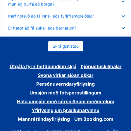
sýnt
mun ég þurfa að borga?
Minna
Þarf hótelið að fá inná- eða fyrirframgreiðslu?
sýnt
Minna
Er hægt að fá auka- eða barnarúm?
sýnt
Skrá gististað
Útgáfa fyrir hefðbundinn skjá
Þjónustuskilmálar
Svona virkar síðan okkar
Persónuverndaryfirlýsing
Umsjón með fótsporsstillingum
Hafa umsjón með sérsniðnum meðmælum
Yfirlýsing um þrælkunarvinnu
Mannréttindayfirlýsing
Um Booking.com