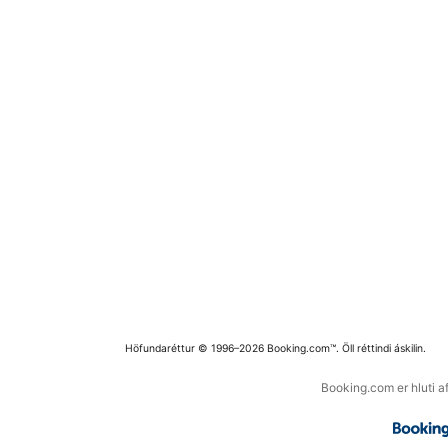
Höfundaréttur © 1996–2026 Booking.com™. Öll réttindi áskilin.
Booking.com er hluti a