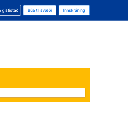
oð við bókunina
 gististað
Búa til svæði
Innskráning
likinu er gjaldmiðillinn Íslensk króna
l. Í augnablikinu er tungumál þitt Íslensku