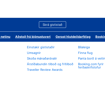
Skrá gististað
 netinu
Aðstoð frá þjónustuveri
Gerast hlutdeildarfélag
Booki
Einstakir gististaðir
Bílaleiga
Umsagnir
Finna flug
Skoða mánaðardvalir
Panta borð á veiti
Árstíðabundin tilboð og frítilboð
Booking.com fyrir
ferðaskrifstofur
Traveller Review Awards