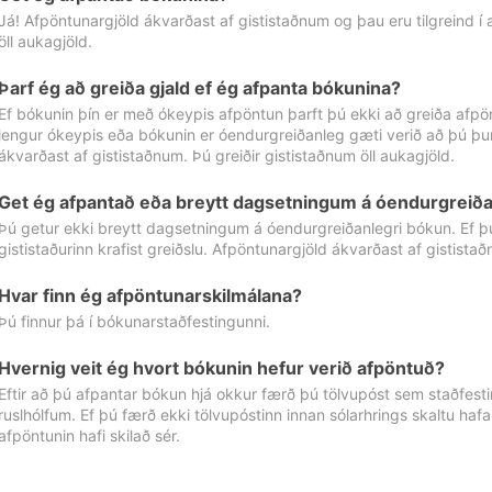
Já! Afpöntunargjöld ákvarðast af gististaðnum og þau eru tilgreind í
öll aukagjöld.
Þarf ég að greiða gjald ef ég afpanta bókunina?
Ef bókunin þín er með ókeypis afpöntun þarft þú ekki að greiða afpön
lengur ókeypis eða bókunin er óendurgreiðanleg gæti verið að þú þur
ákvarðast af gististaðnum. Þú greiðir gististaðnum öll aukagjöld.
Get ég afpantað eða breytt dagsetningum á óendurgreiða
Þú getur ekki breytt dagsetningum á óendurgreiðanlegri bókun. Ef 
gististaðurinn krafist greiðslu. Afpöntunargjöld ákvarðast af gistista
Hvar finn ég afpöntunarskilmálana?
Þú finnur þá í bókunarstaðfestingunni.
Hvernig veit ég hvort bókunin hefur verið afpöntuð?
Eftir að þú afpantar bókun hjá okkur færð þú tölvupóst sem staðfestir 
ruslhólfum. Ef þú færð ekki tölvupóstinn innan sólarhrings skaltu hafa
afpöntunin hafi skilað sér.