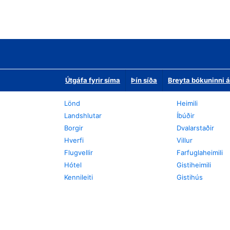
Útgáfa fyrir síma
Þín síða
Breyta bókuninni á
Lönd
Heimili
Landshlutar
Íbúðir
Borgir
Dvalarstaðir
Hverfi
Villur
Flugvellir
Farfuglaheimili
Hótel
Gistiheimili
Kennileiti
Gistihús