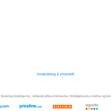
Innskráning á ytranetið
f Booking Holdings Inc., leiðandi aðila á heimsvísu í ferðaþjónustu á netinu og t