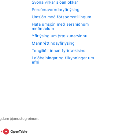
Svona virkar síðan okkar
Persónuverndaryfirlýsing
Umsjón með fótsporsstillingum
Hafa umsjón með sérsniðnum
meðmælum
Yfirlýsing um þrælkunarvinnu
Mannréttindayfirlýsing
Tengiliðir innan fyrirtækisins
Leiðbeiningar og tilkynningar um
efni
engdum þjónustugreinum.