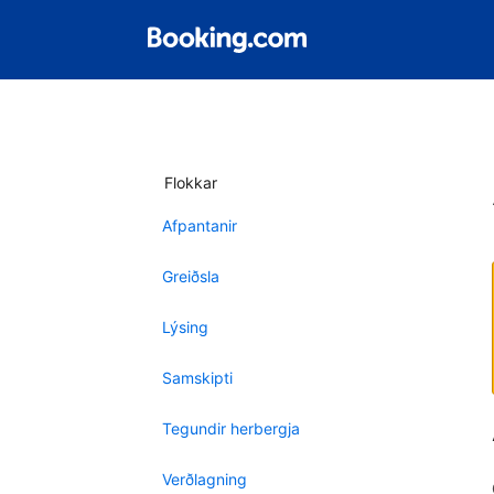
Flokkar
Afpantanir
Greiðsla
Lýsing
Samskipti
Tegundir herbergja
Verðlagning