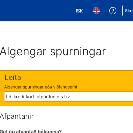
ISK
Fá aðst
Skrá
Veldu gjaldmiðil. Í augnab
Veldu þitt tungumá
Algengar spurningar
Leita
Algengar spurningar eða viðfangsefni
Afpantanir
Get ég afpantað bókunina?