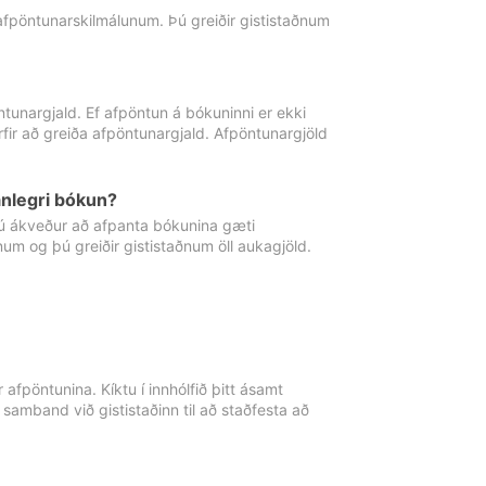
 afpöntunarskilmálunum. Þú greiðir gististaðnum
tunargjald. Ef afpöntun á bókuninni er ekki
fir að greiða afpöntunargjald. Afpöntunargjöld
nlegri bókun?
þú ákveður að afpanta bókunina gæti
ðnum og þú greiðir gististaðnum öll aukagjöld.
afpöntunina. Kíktu í innhólfið þitt ásamt
 samband við gististaðinn til að staðfesta að