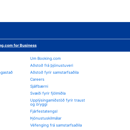
ng.com for Business
Um Booking.com
Aðstoð frá þjónustuveri
ngastað
Aðstoð fyrir samstarfsaðila
Careers
Sjálfbærni
Svæði fyrir fjölmiðla
Upplýsingamiðstöð fyrir traust
og öryggi
Fjárfestatengsl
Þjónustuskilmálar
Véfenging frá samstarfsaðila