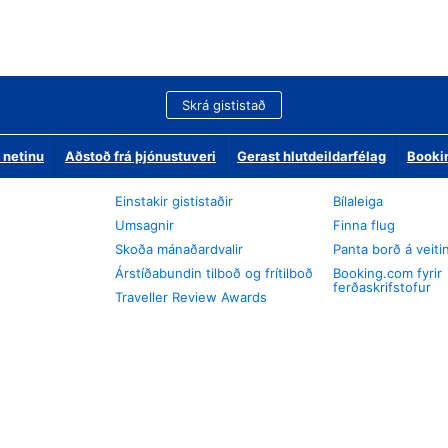
Skrá gististað
 netinu
Aðstoð frá þjónustuveri
Gerast hlutdeildarfélag
Booki
Einstakir gististaðir
Bílaleiga
Umsagnir
Finna flug
Skoða mánaðardvalir
Panta borð á veiti
Árstíðabundin tilboð og frítilboð
Booking.com fyrir
ferðaskrifstofur
Traveller Review Awards