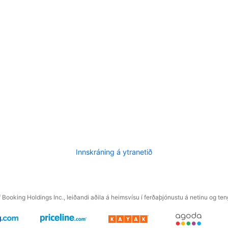
Innskráning á ytranetið
f Booking Holdings Inc., leiðandi aðila á heimsvísu í ferðaþjónustu á netinu og t