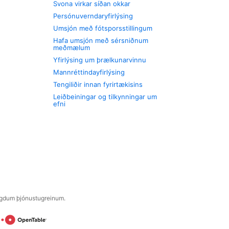
Svona virkar síðan okkar
Persónuverndaryfirlýsing
Umsjón með fótsporsstillingum
Hafa umsjón með sérsniðnum
meðmælum
Yfirlýsing um þrælkunarvinnu
Mannréttindayfirlýsing
Tengiliðir innan fyrirtækisins
Leiðbeiningar og tilkynningar um
efni
engdum þjónustugreinum.