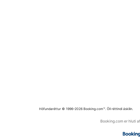
Höfundaréttur © 1996–2026 Booking.com™. Öll réttindi áskilin.
Booking.com er hluti a