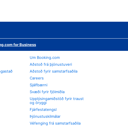
ng.com for Business
Um Booking.com
Aðstoð frá þjónustuveri
ngastað
Aðstoð fyrir samstarfsaðila
Careers
Sjálfbærni
Svæði fyrir fjölmiðla
Upplýsingamiðstöð fyrir traust
og öryggi
Fjárfestatengsl
Þjónustuskilmálar
Véfenging frá samstarfsaðila