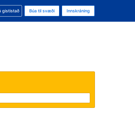
oð við bókunina
 gististað
Búa til svæði
Innskráning
ikinu er gjaldmiðillinn Bandaríkjadalur
l. Í augnablikinu er tungumál þitt Íslensku