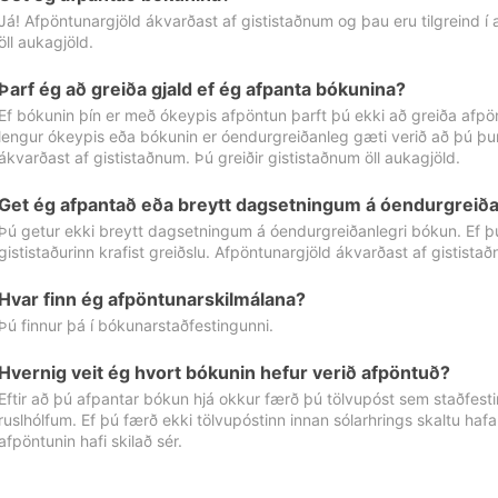
Já! Afpöntunargjöld ákvarðast af gististaðnum og þau eru tilgreind í
öll aukagjöld.
Þarf ég að greiða gjald ef ég afpanta bókunina?
Ef bókunin þín er með ókeypis afpöntun þarft þú ekki að greiða afpön
lengur ókeypis eða bókunin er óendurgreiðanleg gæti verið að þú þur
ákvarðast af gististaðnum. Þú greiðir gististaðnum öll aukagjöld.
Get ég afpantað eða breytt dagsetningum á óendurgreiða
Þú getur ekki breytt dagsetningum á óendurgreiðanlegri bókun. Ef 
gististaðurinn krafist greiðslu. Afpöntunargjöld ákvarðast af gistista
Hvar finn ég afpöntunarskilmálana?
Þú finnur þá í bókunarstaðfestingunni.
Hvernig veit ég hvort bókunin hefur verið afpöntuð?
Eftir að þú afpantar bókun hjá okkur færð þú tölvupóst sem staðfestir 
ruslhólfum. Ef þú færð ekki tölvupóstinn innan sólarhrings skaltu hafa
afpöntunin hafi skilað sér.