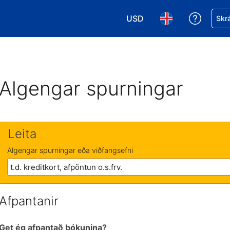
USD
Fá aðst
Skrá
Veldu gjaldmiðil. Í augnabl
Veldu þitt tungumá
Algengar spurningar
Leita
Algengar spurningar eða viðfangsefni
Afpantanir
Get ég afpantað bókunina?