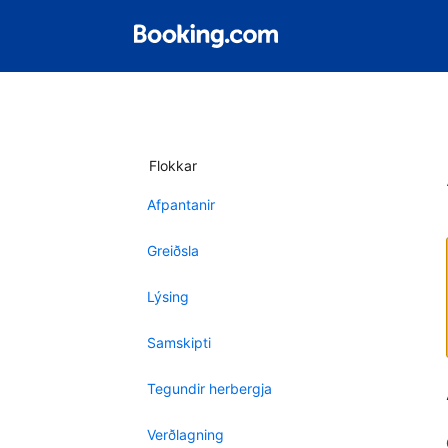
Flokkar
Afpantanir
Greiðsla
Lýsing
Samskipti
Tegundir herbergja
Verðlagning