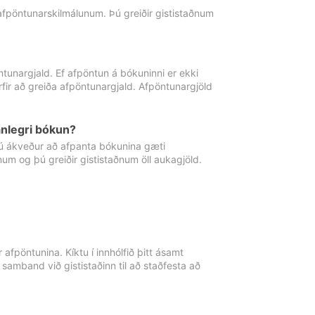
 afpöntunarskilmálunum. Þú greiðir gististaðnum
tunargjald. Ef afpöntun á bókuninni er ekki
fir að greiða afpöntunargjald. Afpöntunargjöld
nlegri bókun?
þú ákveður að afpanta bókunina gæti
ðnum og þú greiðir gististaðnum öll aukagjöld.
afpöntunina. Kíktu í innhólfið þitt ásamt
 samband við gististaðinn til að staðfesta að