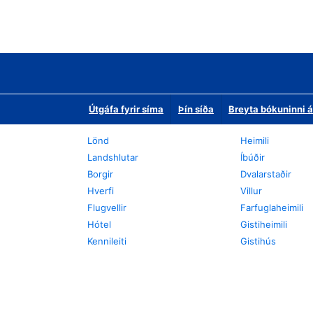
Útgáfa fyrir síma
Þín síða
Breyta bókuninni á
Lönd
Heimili
Landshlutar
Íbúðir
Borgir
Dvalarstaðir
Hverfi
Villur
Flugvellir
Farfuglaheimili
Hótel
Gistiheimili
Kennileiti
Gistihús