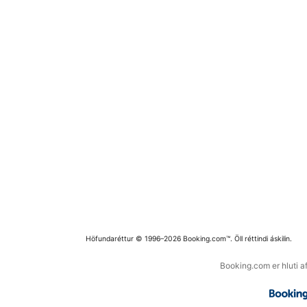
Höfundaréttur © 1996–2026 Booking.com™. Öll réttindi áskilin.
Booking.com er hluti a