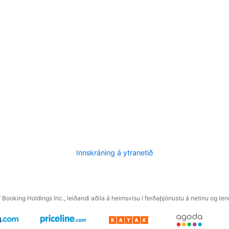
Innskráning á ytranetið
f Booking Holdings Inc., leiðandi aðila á heimsvísu í ferðaþjónustu á netinu og t