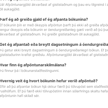
Já! Afpöntunargjöld ákvarðast af gististaðnum og þau eru tilgreind í
öll aukagjöld.
Þarf ég að greiða gjald ef ég afpanta bókunina?
Ef bókunin þín er með ókeypis afpöntun þarft þú ekki að greiða afpön
lengur ókeypis eða bókunin er óendurgreiðanleg gæti verið að þú þur
ákvarðast af gististaðnum. Þú greiðir gististaðnum öll aukagjöld.
Get ég afpantað eða breytt dagsetningum á óendurgreiða
Þú getur ekki breytt dagsetningum á óendurgreiðanlegri bókun. Ef 
gististaðurinn krafist greiðslu. Afpöntunargjöld ákvarðast af gistista
Hvar finn ég afpöntunarskilmálana?
Þú finnur þá í bókunarstaðfestingunni.
Hvernig veit ég hvort bókunin hefur verið afpöntuð?
Eftir að þú afpantar bókun hjá okkur færð þú tölvupóst sem staðfestir 
ruslhólfum. Ef þú færð ekki tölvupóstinn innan sólarhrings skaltu hafa
afpöntunin hafi skilað sér.