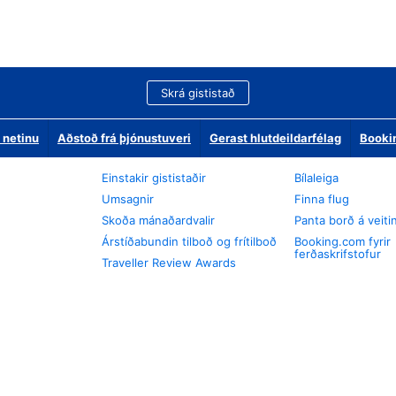
Skrá gististað
 netinu
Aðstoð frá þjónustuveri
Gerast hlutdeildarfélag
Booki
Einstakir gististaðir
Bílaleiga
Umsagnir
Finna flug
Skoða mánaðardvalir
Panta borð á veiti
Árstíðabundin tilboð og frítilboð
Booking.com fyrir
ferðaskrifstofur
Traveller Review Awards