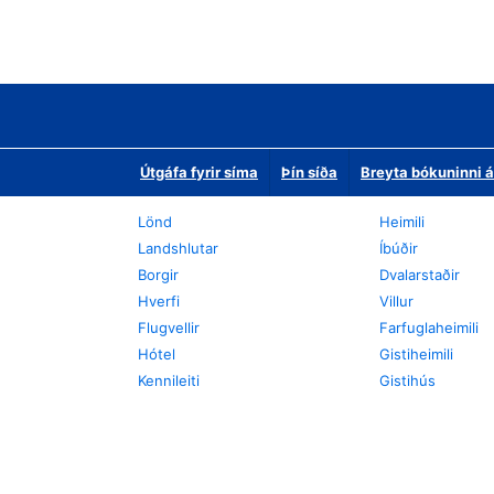
Útgáfa fyrir síma
Þín síða
Breyta bókuninni á
Lönd
Heimili
Landshlutar
Íbúðir
Borgir
Dvalarstaðir
Hverfi
Villur
Flugvellir
Farfuglaheimili
Hótel
Gistiheimili
Kennileiti
Gistihús