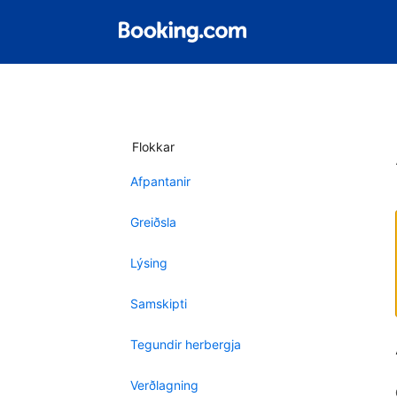
Flokkar
Afpantanir
Greiðsla
Lýsing
Samskipti
Tegundir herbergja
Verðlagning