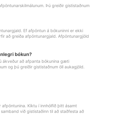
 afpöntunarskilmálunum. Þú greiðir gististaðnum
tunargjald. Ef afpöntun á bókuninni er ekki
fir að greiða afpöntunargjald. Afpöntunargjöld
nlegri bókun?
þú ákveður að afpanta bókunina gæti
ðnum og þú greiðir gististaðnum öll aukagjöld.
afpöntunina. Kíktu í innhólfið þitt ásamt
 samband við gististaðinn til að staðfesta að