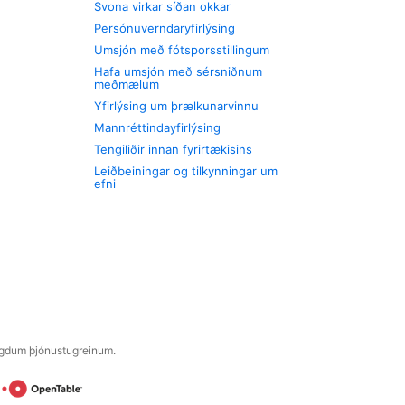
Svona virkar síðan okkar
Persónuverndaryfirlýsing
Umsjón með fótsporsstillingum
Hafa umsjón með sérsniðnum
meðmælum
Yfirlýsing um þrælkunarvinnu
Mannréttindayfirlýsing
Tengiliðir innan fyrirtækisins
Leiðbeiningar og tilkynningar um
efni
engdum þjónustugreinum.