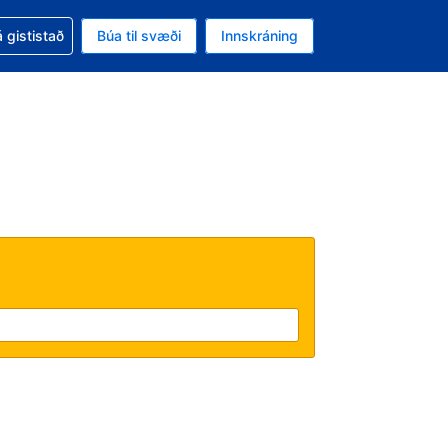
oð við bókunina
 gististað
Búa til svæði
Innskráning
ikinu er gjaldmiðillinn Bandaríkjadalur
l. Í augnablikinu er tungumál þitt Íslensku