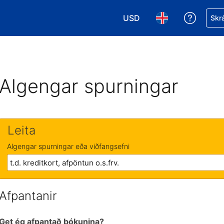
USD
Fá aðst
Skrá
Veldu gjaldmiðil. Í augnabl
Veldu þitt tungumá
Algengar spurningar
Leita
Algengar spurningar eða viðfangsefni
Afpantanir
Get ég afpantað bókunina?