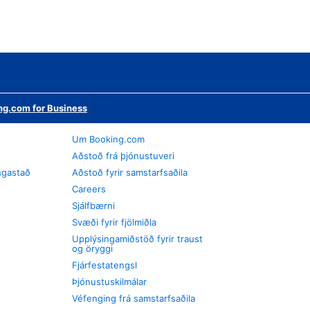
ng.com for Business
Um Booking.com
Aðstoð frá þjónustuveri
ngastað
Aðstoð fyrir samstarfsaðila
Careers
Sjálfbærni
Svæði fyrir fjölmiðla
Upplýsingamiðstöð fyrir traust
og öryggi
Fjárfestatengsl
Þjónustuskilmálar
Véfenging frá samstarfsaðila