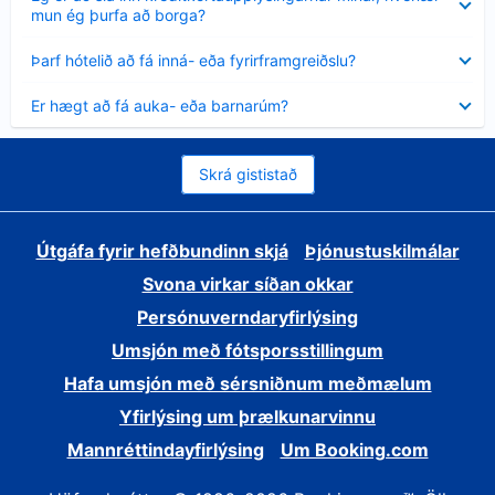
sýnt
mun ég þurfa að borga?
Minna
Þarf hótelið að fá inná- eða fyrirframgreiðslu?
sýnt
Minna
Er hægt að fá auka- eða barnarúm?
sýnt
Skrá gististað
Útgáfa fyrir hefðbundinn skjá
Þjónustuskilmálar
Svona virkar síðan okkar
Persónuverndaryfirlýsing
Umsjón með fótsporsstillingum
Hafa umsjón með sérsniðnum meðmælum
Yfirlýsing um þrælkunarvinnu
Mannréttindayfirlýsing
Um Booking.com