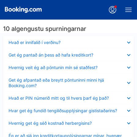
10 algengustu spurningarnar
Minna
Hvað er innifalið í verðinu?
sýnt
Minna
Get ég pantað án þess að hafa kreditkort?
sýnt
Minna
Hvernig veit ég að pöntunin mín sé staðfest?
sýnt
Minna
Get ég afpantað eða breytt pöntuninni minni hjá
sýnt
Booking.com?
Minna
Hvað er PIN númerið mitt og til hvers þarf ég það?
sýnt
Minna
Hvar get ég fundið tengiliðsupplýsingar gististaðarins?
sýnt
Minna
Hvernig get ég séð kostnað herbergisins?
sýnt
Minna
Ég er að slá inn kreditkortaupplýsingarnar mínar, hvenær