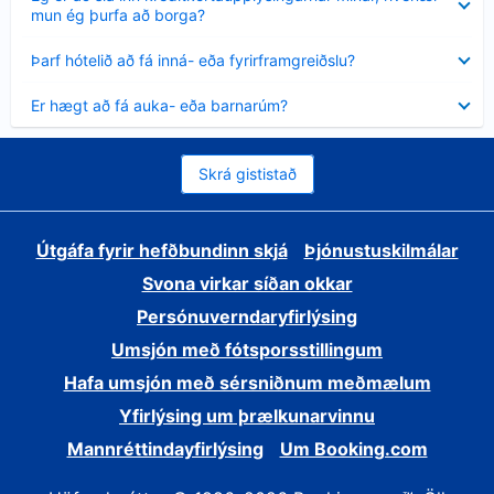
sýnt
mun ég þurfa að borga?
Minna
Þarf hótelið að fá inná- eða fyrirframgreiðslu?
sýnt
Minna
Er hægt að fá auka- eða barnarúm?
sýnt
Skrá gististað
Útgáfa fyrir hefðbundinn skjá
Þjónustuskilmálar
Svona virkar síðan okkar
Persónuverndaryfirlýsing
Umsjón með fótsporsstillingum
Hafa umsjón með sérsniðnum meðmælum
Yfirlýsing um þrælkunarvinnu
Mannréttindayfirlýsing
Um Booking.com