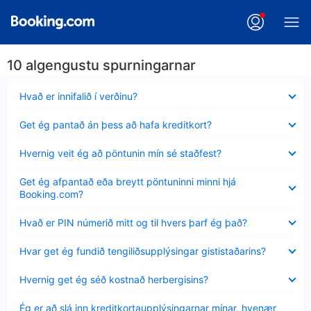
10 algengustu spurningarnar
Minna
Hvað er innifalið í verðinu?
sýnt
Minna
Get ég pantað án þess að hafa kreditkort?
sýnt
Minna
Hvernig veit ég að pöntunin mín sé staðfest?
sýnt
Minna
Get ég afpantað eða breytt pöntuninni minni hjá
sýnt
Booking.com?
Minna
Hvað er PIN númerið mitt og til hvers þarf ég það?
sýnt
Minna
Hvar get ég fundið tengiliðsupplýsingar gististaðarins?
sýnt
Minna
Hvernig get ég séð kostnað herbergisins?
sýnt
Minna
Ég er að slá inn kreditkortaupplýsingarnar mínar, hvenær