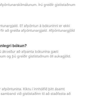
 afpöntunarskilmálunum. Þú greiðir gististaðnum
tunargjald. Ef afpöntun á bókuninni er ekki
fir að greiða afpöntunargjald. Afpöntunargjöld
nlegri bókun?
þú ákveður að afpanta bókunina gæti
ðnum og þú greiðir gististaðnum öll aukagjöld.
afpöntunina. Kíktu í innhólfið þitt ásamt
 samband við gististaðinn til að staðfesta að