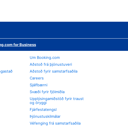
ng.com for Business
Um Booking.com
Aðstoð frá þjónustuveri
ngastað
Aðstoð fyrir samstarfsaðila
Careers
Sjálfbærni
Svæði fyrir fjölmiðla
Upplýsingamiðstöð fyrir traust
og öryggi
Fjárfestatengsl
Þjónustuskilmálar
Véfenging frá samstarfsaðila