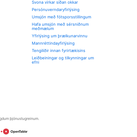
Svona virkar síðan okkar
Persónuverndaryfirlýsing
Umsjón með fótsporsstillingum
Hafa umsjón með sérsniðnum
meðmælum
Yfirlýsing um þrælkunarvinnu
Mannréttindayfirlýsing
Tengiliðir innan fyrirtækisins
Leiðbeiningar og tilkynningar um
efni
engdum þjónustugreinum.