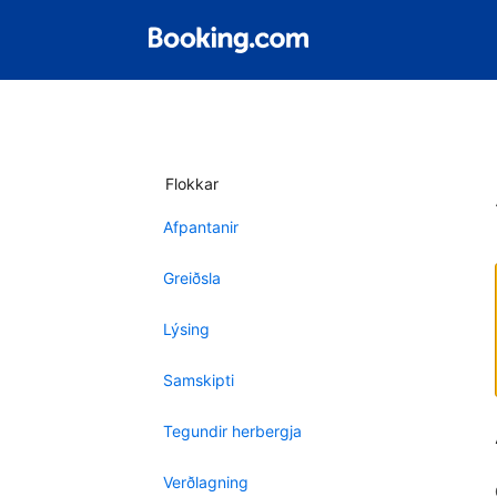
Flokkar
Afpantanir
Greiðsla
Lýsing
Samskipti
Tegundir herbergja
Verðlagning