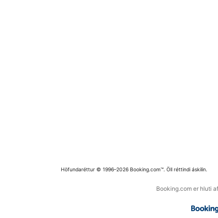
Höfundaréttur © 1996–2026 Booking.com™. Öll réttindi áskilin.
Booking.com er hluti a