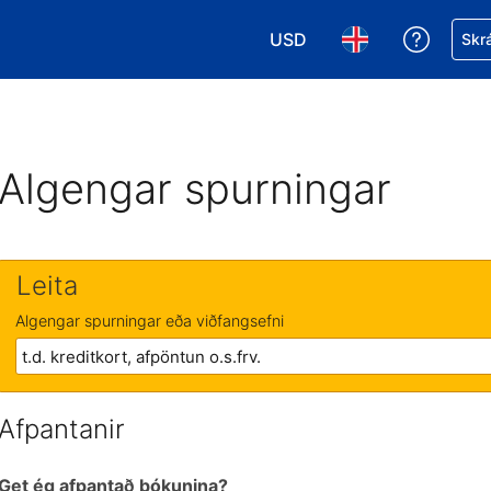
USD
Fá aðst
Skrá
Veldu gjaldmiðil. Í augnabl
Veldu þitt tungumá
Algengar spurningar
Leita
Algengar spurningar eða viðfangsefni
Afpantanir
Get ég afpantað bókunina?