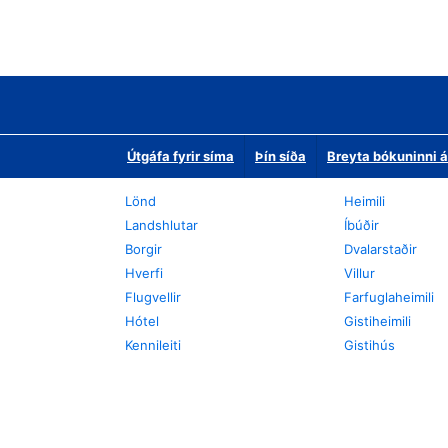
Útgáfa fyrir síma
Þín síða
Breyta bókuninni á
Lönd
Heimili
Landshlutar
Íbúðir
Borgir
Dvalarstaðir
Hverfi
Villur
Flugvellir
Farfuglaheimili
Hótel
Gistiheimili
Kennileiti
Gistihús