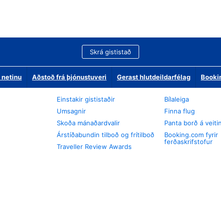
Skrá gististað
 netinu
Aðstoð frá þjónustuveri
Gerast hlutdeildarfélag
Booki
Einstakir gististaðir
Bílaleiga
Umsagnir
Finna flug
Skoða mánaðardvalir
Panta borð á veiti
Árstíðabundin tilboð og frítilboð
Booking.com fyrir
ferðaskrifstofur
Traveller Review Awards