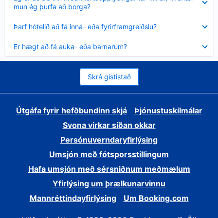
sýnt
mun ég þurfa að borga?
Minna
Þarf hótelið að fá inná- eða fyrirframgreiðslu?
sýnt
Minna
Er hægt að fá auka- eða barnarúm?
sýnt
Skrá gististað
Útgáfa fyrir hefðbundinn skjá
Þjónustuskilmálar
Svona virkar síðan okkar
Persónuverndaryfirlýsing
Umsjón með fótsporsstillingum
Hafa umsjón með sérsniðnum meðmælum
Yfirlýsing um þrælkunarvinnu
Mannréttindayfirlýsing
Um Booking.com