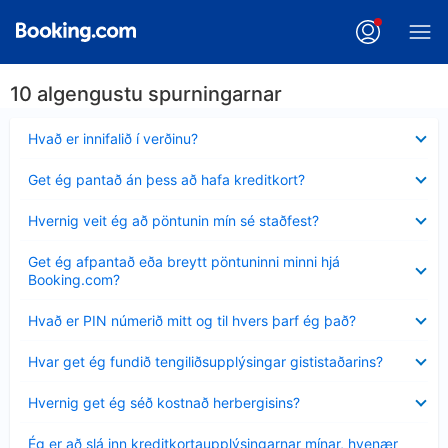
10 algengustu spurningarnar
Minna
Hvað er innifalið í verðinu?
sýnt
Minna
Get ég pantað án þess að hafa kreditkort?
sýnt
Minna
Hvernig veit ég að pöntunin mín sé staðfest?
sýnt
Minna
Get ég afpantað eða breytt pöntuninni minni hjá
sýnt
Booking.com?
Minna
Hvað er PIN númerið mitt og til hvers þarf ég það?
sýnt
Minna
Hvar get ég fundið tengiliðsupplýsingar gististaðarins?
sýnt
Minna
Hvernig get ég séð kostnað herbergisins?
sýnt
Minna
Ég er að slá inn kreditkortaupplýsingarnar mínar, hvenær