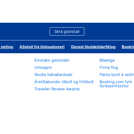
Skrá gististað
 netinu
Aðstoð frá þjónustuveri
Gerast hlutdeildarfélag
Booki
Einstakir gististaðir
Bílaleiga
Umsagnir
Finna flug
Skoða mánaðardvalir
Panta borð á veiti
Árstíðabundin tilboð og frítilboð
Booking.com fyrir
ferðaskrifstofur
Traveller Review Awards