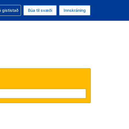
oð við bókunina
 gististað
Búa til svæði
Innskráning
ikinu er gjaldmiðillinn Bandaríkjadalur
l. Í augnablikinu er tungumál þitt Íslensku