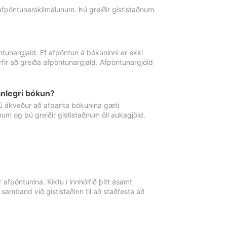
 afpöntunarskilmálunum. Þú greiðir gististaðnum
tunargjald. Ef afpöntun á bókuninni er ekki
fir að greiða afpöntunargjald. Afpöntunargjöld
nlegri bókun?
þú ákveður að afpanta bókunina gæti
ðnum og þú greiðir gististaðnum öll aukagjöld.
afpöntunina. Kíktu í innhólfið þitt ásamt
 samband við gististaðinn til að staðfesta að