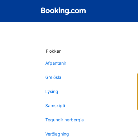
Flokkar
Afpantanir
Greiðsla
Lýsing
Samskipti
Tegundir herbergja
Verðlagning