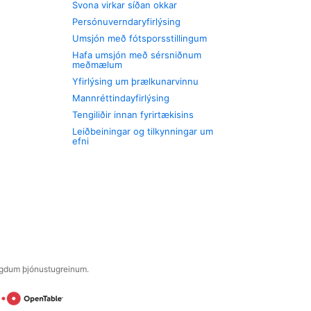
Svona virkar síðan okkar
Persónuverndaryfirlýsing
Umsjón með fótsporsstillingum
Hafa umsjón með sérsniðnum
meðmælum
Yfirlýsing um þrælkunarvinnu
Mannréttindayfirlýsing
Tengiliðir innan fyrirtækisins
Leiðbeiningar og tilkynningar um
efni
engdum þjónustugreinum.