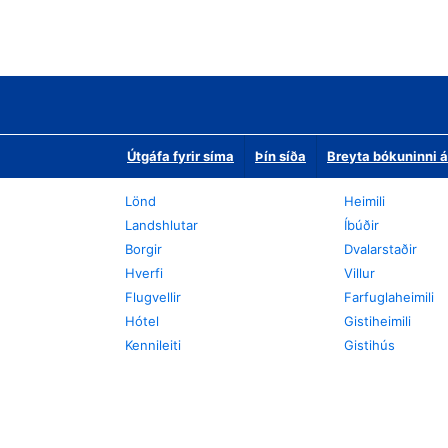
Útgáfa fyrir síma
Þín síða
Breyta bókuninni á
Lönd
Heimili
Landshlutar
Íbúðir
Borgir
Dvalarstaðir
Hverfi
Villur
Flugvellir
Farfuglaheimili
Hótel
Gistiheimili
Kennileiti
Gistihús