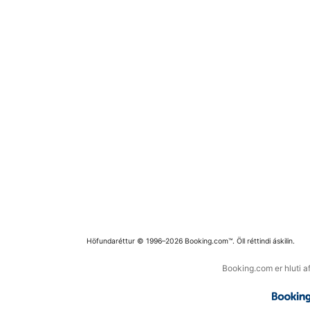
Höfundaréttur © 1996–2026 Booking.com™. Öll réttindi áskilin.
Booking.com er hluti a