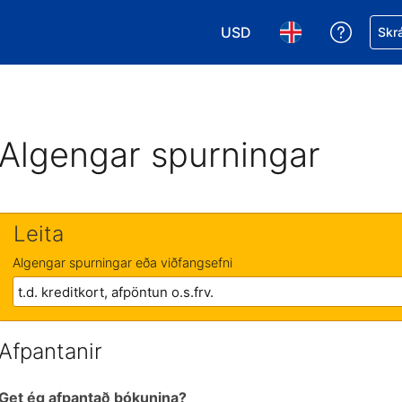
USD
Fá aðst
Skrá
Veldu gjaldmiðil. Í augnabl
Veldu þitt tungumá
Algengar spurningar
Leita
Algengar spurningar eða viðfangsefni
Afpantanir
Get ég afpantað bókunina?