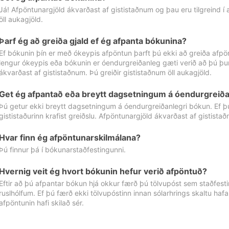
Já! Afpöntunargjöld ákvarðast af gististaðnum og þau eru tilgreind í
öll aukagjöld.
Þarf ég að greiða gjald ef ég afpanta bókunina?
Ef bókunin þín er með ókeypis afpöntun þarft þú ekki að greiða afpön
lengur ókeypis eða bókunin er óendurgreiðanleg gæti verið að þú þur
ákvarðast af gististaðnum. Þú greiðir gististaðnum öll aukagjöld.
Get ég afpantað eða breytt dagsetningum á óendurgreiða
Þú getur ekki breytt dagsetningum á óendurgreiðanlegri bókun. Ef 
gististaðurinn krafist greiðslu. Afpöntunargjöld ákvarðast af gistista
Hvar finn ég afpöntunarskilmálana?
Þú finnur þá í bókunarstaðfestingunni.
Hvernig veit ég hvort bókunin hefur verið afpöntuð?
Eftir að þú afpantar bókun hjá okkur færð þú tölvupóst sem staðfestir 
ruslhólfum. Ef þú færð ekki tölvupóstinn innan sólarhrings skaltu hafa
afpöntunin hafi skilað sér.