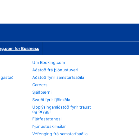
ng.com for Business
Um Booking.com
Aðstoð frá þjónustuveri
ngastað
Aðstoð fyrir samstarfsaðila
Careers
Sjálfbærni
Svæði fyrir fjölmiðla
Upplýsingamiðstöð fyrir traust
og öryggi
Fjárfestatengsl
Þjónustuskilmálar
Véfenging frá samstarfsaðila