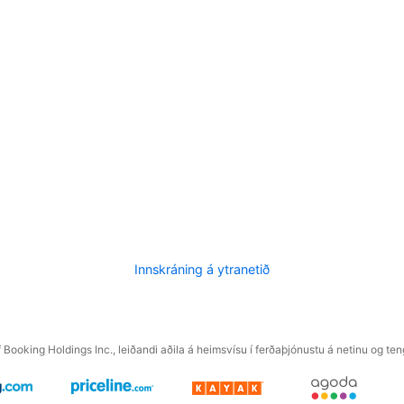
Innskráning á ytranetið
f Booking Holdings Inc., leiðandi aðila á heimsvísu í ferðaþjónustu á netinu og t