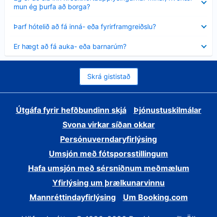
sýnt
mun ég þurfa að borga?
Minna
Þarf hótelið að fá inná- eða fyrirframgreiðslu?
sýnt
Minna
Er hægt að fá auka- eða barnarúm?
sýnt
Skrá gististað
Útgáfa fyrir hefðbundinn skjá
Þjónustuskilmálar
Svona virkar síðan okkar
Persónuverndaryfirlýsing
Umsjón með fótsporsstillingum
Hafa umsjón með sérsniðnum meðmælum
Yfirlýsing um þrælkunarvinnu
Mannréttindayfirlýsing
Um Booking.com