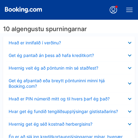
10 algengustu spurningarnar
Minna
Hvað er innifalið í verðinu?
sýnt
Minna
Get ég pantað án þess að hafa kreditkort?
sýnt
Minna
Hvernig veit ég að pöntunin mín sé staðfest?
sýnt
Minna
Get ég afpantað eða breytt pöntuninni minni hjá
sýnt
Booking.com?
Minna
Hvað er PIN númerið mitt og til hvers þarf ég það?
sýnt
Minna
Hvar get ég fundið tengiliðsupplýsingar gististaðarins?
sýnt
Minna
Hvernig get ég séð kostnað herbergisins?
sýnt
Minna
Ég er að slá inn kreditkortaupplýsingarnar mínar, hvenær