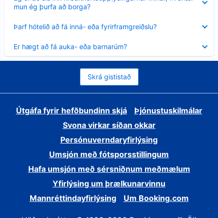
sýnt
mun ég þurfa að borga?
Minna
Þarf hótelið að fá inná- eða fyrirframgreiðslu?
sýnt
Minna
Er hægt að fá auka- eða barnarúm?
sýnt
Skrá gististað
Útgáfa fyrir hefðbundinn skjá
Þjónustuskilmálar
Svona virkar síðan okkar
Persónuverndaryfirlýsing
Umsjón með fótsporsstillingum
Hafa umsjón með sérsniðnum meðmælum
Yfirlýsing um þrælkunarvinnu
Mannréttindayfirlýsing
Um Booking.com