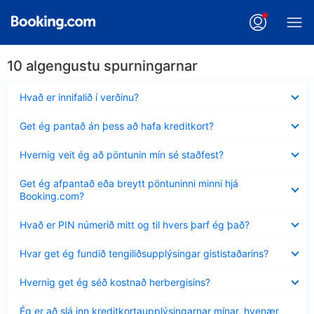
10 algengustu spurningarnar
Minna
Hvað er innifalið í verðinu?
sýnt
Minna
Get ég pantað án þess að hafa kreditkort?
sýnt
Minna
Hvernig veit ég að pöntunin mín sé staðfest?
sýnt
Minna
Get ég afpantað eða breytt pöntuninni minni hjá
sýnt
Booking.com?
Minna
Hvað er PIN númerið mitt og til hvers þarf ég það?
sýnt
Minna
Hvar get ég fundið tengiliðsupplýsingar gististaðarins?
sýnt
Minna
Hvernig get ég séð kostnað herbergisins?
sýnt
Minna
Ég er að slá inn kreditkortaupplýsingarnar mínar, hvenær