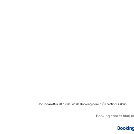
Höfundaréttur © 1996–2026 Booking.com™. Öll réttindi áskilin.
Booking.com er hluti a