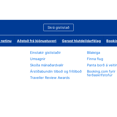
Skrá gististað
 netinu
Aðstoð frá þjónustuveri
Gerast hlutdeildarfélag
Booki
Einstakir gististaðir
Bílaleiga
Umsagnir
Finna flug
Skoða mánaðardvalir
Panta borð á veiti
Árstíðabundin tilboð og frítilboð
Booking.com fyrir
ferðaskrifstofur
Traveller Review Awards