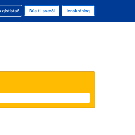
oð við bókunina
 gististað
Búa til svæði
Innskráning
likinu er gjaldmiðillinn Íslensk króna
l. Í augnablikinu er tungumál þitt Íslensku