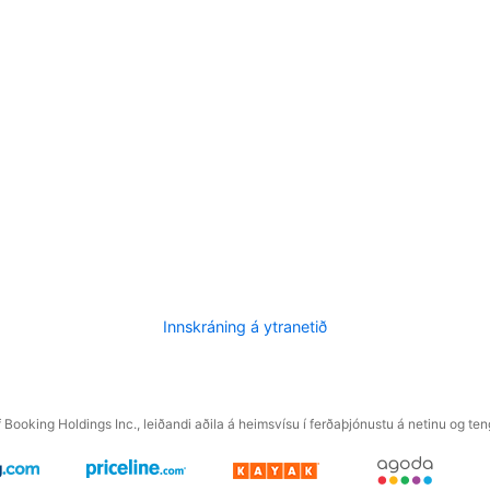
Innskráning á ytranetið
f Booking Holdings Inc., leiðandi aðila á heimsvísu í ferðaþjónustu á netinu og t