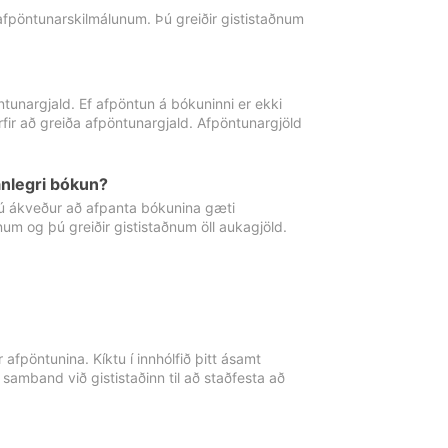
 afpöntunarskilmálunum. Þú greiðir gististaðnum
tunargjald. Ef afpöntun á bókuninni er ekki
fir að greiða afpöntunargjald. Afpöntunargjöld
nlegri bókun?
þú ákveður að afpanta bókunina gæti
ðnum og þú greiðir gististaðnum öll aukagjöld.
afpöntunina. Kíktu í innhólfið þitt ásamt
 samband við gististaðinn til að staðfesta að