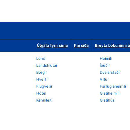
Útgáfa fyrir síma
Þín síða
Breyta bókuninni á
Lönd
Heimili
Landshlutar
Íbúðir
Borgir
Dvalarstaðir
Hverfi
Villur
Flugvellir
Farfuglaheimili
Hótel
Gistiheimili
Kennileiti
Gistihús