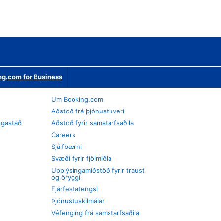
ng.com for Business
Um Booking.com
Aðstoð frá þjónustuveri
ngastað
Aðstoð fyrir samstarfsaðila
Careers
Sjálfbærni
Svæði fyrir fjölmiðla
Upplýsingamiðstöð fyrir traust
og öryggi
Fjárfestatengsl
Þjónustuskilmálar
Véfenging frá samstarfsaðila