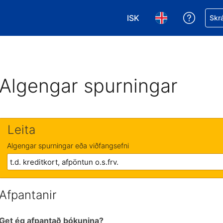
ISK
Fá aðst
Skrá
Veldu gjaldmiðil. Í augnab
Veldu þitt tungumá
Algengar spurningar
Leita
Algengar spurningar eða viðfangsefni
Afpantanir
Get ég afpantað bókunina?