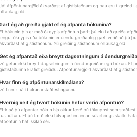
Já! Afpöntunargjöld ákvarðast af gististaðnum og þau eru tilgreind í
öll aukagjöld.
Þarf ég að greiða gjald ef ég afpanta bókunina?
Ef bókunin þín er með ókeypis afpöntun þarft þú ekki að greiða afpön
lengur ókeypis eða bókunin er óendurgreiðanleg gæti verið að þú þur
ákvarðast af gististaðnum. Þú greiðir gististaðnum öll aukagjöld.
Get ég afpantað eða breytt dagsetningum á óendurgreiða
Þú getur ekki breytt dagsetningum á óendurgreiðanlegri bókun. Ef 
gististaðurinn krafist greiðslu. Afpöntunargjöld ákvarðast af gistista
Hvar finn ég afpöntunarskilmálana?
Þú finnur þá í bókunarstaðfestingunni.
Hvernig veit ég hvort bókunin hefur verið afpöntuð?
Eftir að þú afpantar bókun hjá okkur færð þú tölvupóst sem staðfestir 
ruslhólfum. Ef þú færð ekki tölvupóstinn innan sólarhrings skaltu hafa
afpöntunin hafi skilað sér.