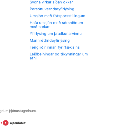
Svona virkar síðan okkar
Persónuverndaryfirlýsing
Umsjón með fótsporsstillingum
Hafa umsjón með sérsniðnum
meðmælum
Yfirlýsing um þrælkunarvinnu
Mannréttindayfirlýsing
Tengiliðir innan fyrirtækisins
Leiðbeiningar og tilkynningar um
efni
engdum þjónustugreinum.