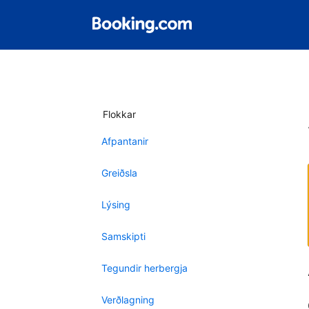
Flokkar
Afpantanir
Greiðsla
Lýsing
Samskipti
Tegundir herbergja
Verðlagning