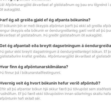
Já! Afpöntunargjöld ákvarðast af gististaðnum og þau eru tilgreind í
öll aukagjöld.
Þarf ég að greiða gjald ef ég afpanta bókunina?
Ef bókunin þín er með ókeypis afpöntun þarft þú ekki að greiða afpön
lengur ókeypis eða bókunin er óendurgreiðanleg gæti verið að þú þur
ákvarðast af gististaðnum. Þú greiðir gististaðnum öll aukagjöld.
Get ég afpantað eða breytt dagsetningum á óendurgreiða
Þú getur ekki breytt dagsetningum á óendurgreiðanlegri bókun. Ef 
gististaðurinn krafist greiðslu. Afpöntunargjöld ákvarðast af gistista
Hvar finn ég afpöntunarskilmálana?
Þú finnur þá í bókunarstaðfestingunni.
Hvernig veit ég hvort bókunin hefur verið afpöntuð?
Eftir að þú afpantar bókun hjá okkur færð þú tölvupóst sem staðfestir 
ruslhólfum. Ef þú færð ekki tölvupóstinn innan sólarhrings skaltu hafa
afpöntunin hafi skilað sér.