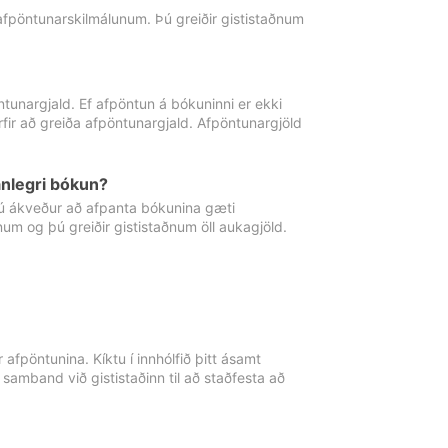
 afpöntunarskilmálunum. Þú greiðir gististaðnum
tunargjald. Ef afpöntun á bókuninni er ekki
fir að greiða afpöntunargjald. Afpöntunargjöld
nlegri bókun?
þú ákveður að afpanta bókunina gæti
ðnum og þú greiðir gististaðnum öll aukagjöld.
afpöntunina. Kíktu í innhólfið þitt ásamt
 samband við gististaðinn til að staðfesta að