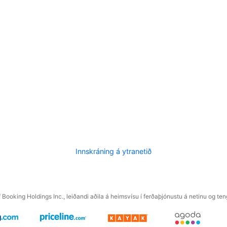
Innskráning á ytranetið
f Booking Holdings Inc., leiðandi aðila á heimsvísu í ferðaþjónustu á netinu og t