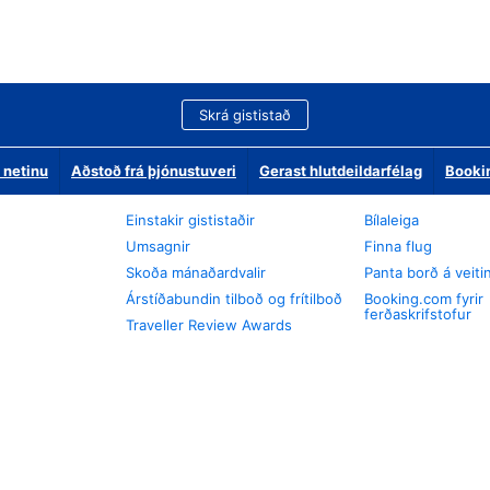
Skrá gististað
 netinu
Aðstoð frá þjónustuveri
Gerast hlutdeildarfélag
Booki
Einstakir gististaðir
Bílaleiga
Umsagnir
Finna flug
Skoða mánaðardvalir
Panta borð á veiti
Árstíðabundin tilboð og frítilboð
Booking.com fyrir
ferðaskrifstofur
Traveller Review Awards