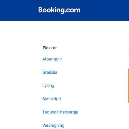
Flokkar
Afpantanir
Greiðsla
Lýsing
Samskipti
Tegundir herbergja
Verðlagning