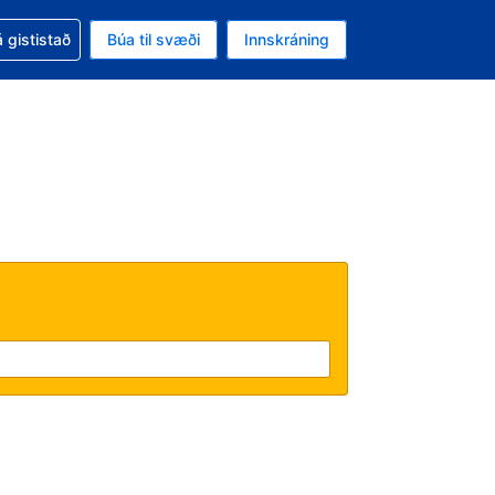
oð við bókunina
 gististað
Búa til svæði
Innskráning
ikinu er gjaldmiðillinn Bandaríkjadalur
l. Í augnablikinu er tungumál þitt Íslensku