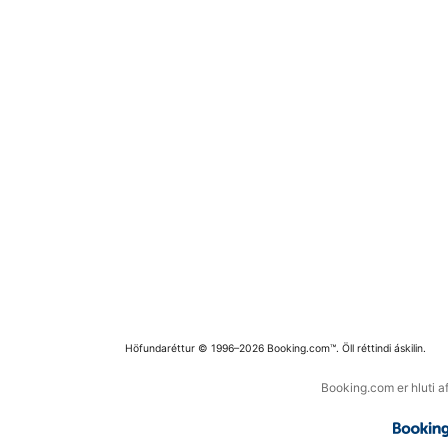
Höfundaréttur © 1996–2026 Booking.com™. Öll réttindi áskilin.
Booking.com er hluti a