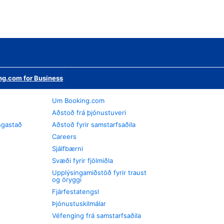
ng.com for Business
Um Booking.com
Aðstoð frá þjónustuveri
ngastað
Aðstoð fyrir samstarfsaðila
Careers
Sjálfbærni
Svæði fyrir fjölmiðla
Upplýsingamiðstöð fyrir traust
og öryggi
Fjárfestatengsl
Þjónustuskilmálar
Véfenging frá samstarfsaðila