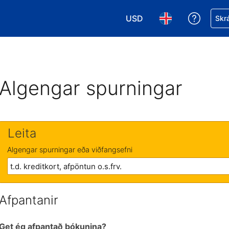
USD
Fá aðst
Skrá
Veldu gjaldmiðil. Í augnabl
Veldu þitt tungumá
Algengar spurningar
Leita
Algengar spurningar eða viðfangsefni
Afpantanir
Get ég afpantað bókunina?