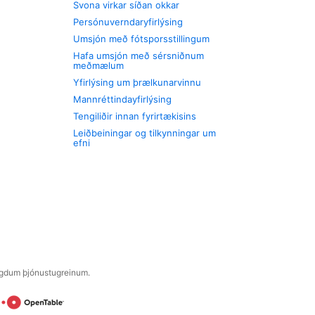
Svona virkar síðan okkar
Persónuverndaryfirlýsing
Umsjón með fótsporsstillingum
Hafa umsjón með sérsniðnum
meðmælum
Yfirlýsing um þrælkunarvinnu
Mannréttindayfirlýsing
Tengiliðir innan fyrirtækisins
Leiðbeiningar og tilkynningar um
efni
engdum þjónustugreinum.