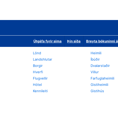
Útgáfa fyrir síma
Þín síða
Breyta bókuninni á
Lönd
Heimili
Landshlutar
Íbúðir
Borgir
Dvalarstaðir
Hverfi
Villur
Flugvellir
Farfuglaheimili
Hótel
Gistiheimili
Kennileiti
Gistihús