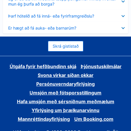
sýnt
mun ég þurfa að borga?
Minna
Þarf hótelið að fá inná- eða fyrirframgreiðslu?
sýnt
Minna
Er hægt að fá auka- eða barnarúm?
sýnt
Skrá gististað
Útgáfa fyrir hefðbundinn skjá
Þjónustuskilmálar
Svona virkar síðan okkar
Persónuverndaryfirlýsing
Umsjón með fótsporsstillingum
Hafa umsjón með sérsniðnum meðmælum
Yfirlýsing um þrælkunarvinnu
Mannréttindayfirlýsing
Um Booking.com