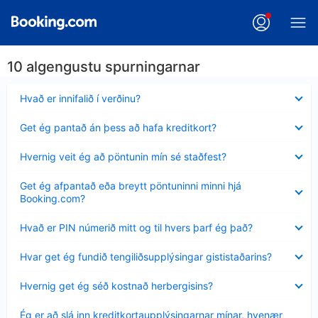
10 algengustu spurningarnar
Minna
Hvað er innifalið í verðinu?
sýnt
Minna
Get ég pantað án þess að hafa kreditkort?
sýnt
Minna
Hvernig veit ég að pöntunin mín sé staðfest?
sýnt
Minna
Get ég afpantað eða breytt pöntuninni minni hjá
sýnt
Booking.com?
Minna
Hvað er PIN númerið mitt og til hvers þarf ég það?
sýnt
Minna
Hvar get ég fundið tengiliðsupplýsingar gististaðarins?
sýnt
Minna
Hvernig get ég séð kostnað herbergisins?
sýnt
Minna
Ég er að slá inn kreditkortaupplýsingarnar mínar, hvenær