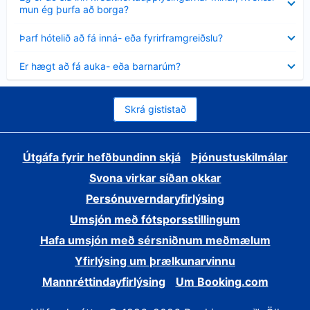
sýnt
mun ég þurfa að borga?
Minna
Þarf hótelið að fá inná- eða fyrirframgreiðslu?
sýnt
Minna
Er hægt að fá auka- eða barnarúm?
sýnt
Skrá gististað
Útgáfa fyrir hefðbundinn skjá
Þjónustuskilmálar
Svona virkar síðan okkar
Persónuverndaryfirlýsing
Umsjón með fótsporsstillingum
Hafa umsjón með sérsniðnum meðmælum
Yfirlýsing um þrælkunarvinnu
Mannréttindayfirlýsing
Um Booking.com