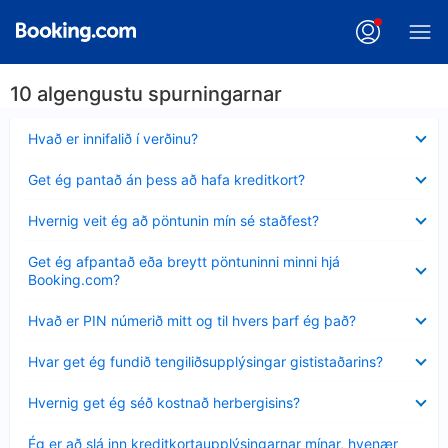
10 algengustu spurningarnar
Minna
Hvað er innifalið í verðinu?
sýnt
Minna
Get ég pantað án þess að hafa kreditkort?
sýnt
Minna
Hvernig veit ég að pöntunin mín sé staðfest?
sýnt
Minna
Get ég afpantað eða breytt pöntuninni minni hjá
sýnt
Booking.com?
Minna
Hvað er PIN númerið mitt og til hvers þarf ég það?
sýnt
Minna
Hvar get ég fundið tengiliðsupplýsingar gististaðarins?
sýnt
Minna
Hvernig get ég séð kostnað herbergisins?
sýnt
Minna
Ég er að slá inn kreditkortaupplýsingarnar mínar, hvenær