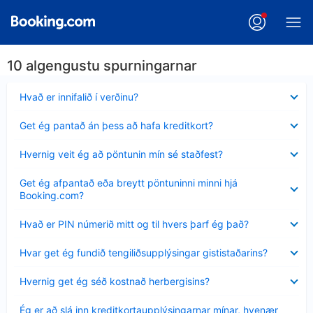
10 algengustu spurningarnar
Minna
Hvað er innifalið í verðinu?
sýnt
Minna
Get ég pantað án þess að hafa kreditkort?
sýnt
Minna
Hvernig veit ég að pöntunin mín sé staðfest?
sýnt
Minna
Get ég afpantað eða breytt pöntuninni minni hjá
sýnt
Booking.com?
Minna
Hvað er PIN númerið mitt og til hvers þarf ég það?
sýnt
Minna
Hvar get ég fundið tengiliðsupplýsingar gististaðarins?
sýnt
Minna
Hvernig get ég séð kostnað herbergisins?
sýnt
Minna
Ég er að slá inn kreditkortaupplýsingarnar mínar, hvenær