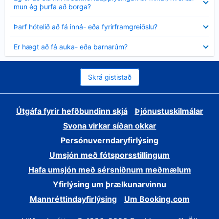
sýnt
mun ég þurfa að borga?
Minna
Þarf hótelið að fá inná- eða fyrirframgreiðslu?
sýnt
Minna
Er hægt að fá auka- eða barnarúm?
sýnt
Skrá gististað
Útgáfa fyrir hefðbundinn skjá
Þjónustuskilmálar
Svona virkar síðan okkar
Persónuverndaryfirlýsing
Umsjón með fótsporsstillingum
Hafa umsjón með sérsniðnum meðmælum
Yfirlýsing um þrælkunarvinnu
Mannréttindayfirlýsing
Um Booking.com