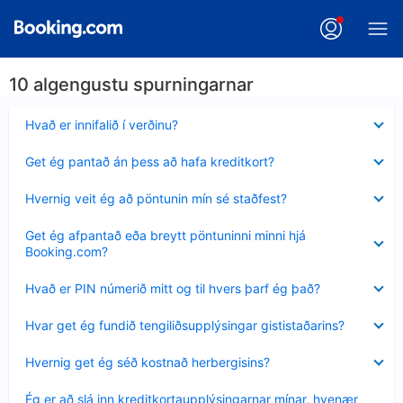
10 algengustu spurningarnar
Minna
Hvað er innifalið í verðinu?
sýnt
Minna
Get ég pantað án þess að hafa kreditkort?
sýnt
Minna
Hvernig veit ég að pöntunin mín sé staðfest?
sýnt
Minna
Get ég afpantað eða breytt pöntuninni minni hjá
sýnt
Booking.com?
Minna
Hvað er PIN númerið mitt og til hvers þarf ég það?
sýnt
Minna
Hvar get ég fundið tengiliðsupplýsingar gististaðarins?
sýnt
Minna
Hvernig get ég séð kostnað herbergisins?
sýnt
Minna
Ég er að slá inn kreditkortaupplýsingarnar mínar, hvenær