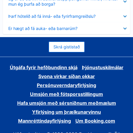
sýnt
mun ég þurfa að borga?
Minna
Þarf hótelið að fá inná- eða fyrirframgreiðslu?
sýnt
Minna
Er hægt að fá auka- eða barnarúm?
sýnt
Skrá gististað
Útgáfa fyrir hefðbundinn skjá
Þjónustuskilmálar
Svona virkar síðan okkar
Persónuverndaryfirlýsing
Umsjón með fótsporsstillingum
Hafa umsjón með sérsniðnum meðmælum
Yfirlýsing um þrælkunarvinnu
Mannréttindayfirlýsing
Um Booking.com