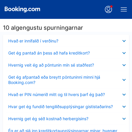
10 algengustu spurningarnar
Minna
Hvað er innifalið í verðinu?
sýnt
Minna
Get ég pantað án þess að hafa kreditkort?
sýnt
Minna
Hvernig veit ég að pöntunin mín sé staðfest?
sýnt
Minna
Get ég afpantað eða breytt pöntuninni minni hjá
sýnt
Booking.com?
Minna
Hvað er PIN númerið mitt og til hvers þarf ég það?
sýnt
Minna
Hvar get ég fundið tengiliðsupplýsingar gististaðarins?
sýnt
Minna
Hvernig get ég séð kostnað herbergisins?
sýnt
Minna
Ég er að slá inn kreditkortaupplýsingarnar mínar, hvenær