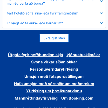
sýnt
mun ég þurfa að borga?
Minna
Þarf hótelið að fá inná- eða fyrirframgreiðslu?
sýnt
Minna
Er hægt að fá auka- eða barnarúm?
sýnt
Skrá gististað
Útgáfa fyrir hefðbundinn skjá
Þjónustuskilmálar
Svona virkar síðan okkar
Persónuverndaryfirlýsing
Umsjón með fótsporsstillingum
Hafa umsjón með sérsniðnum meðmælum
Yfirlýsing um þrælkunarvinnu
Mannréttindayfirlýsing
Um Booking.com