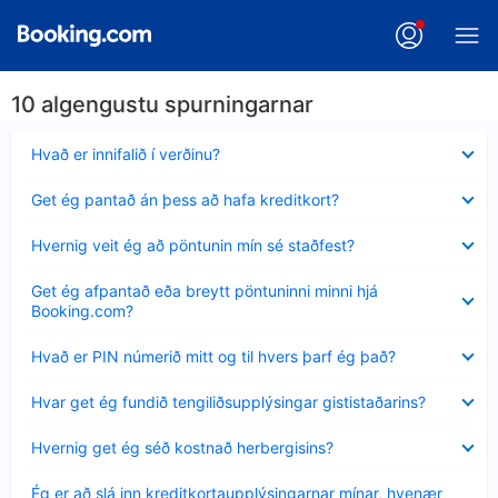
10 algengustu spurningarnar
Minna
Hvað er innifalið í verðinu?
sýnt
Minna
Get ég pantað án þess að hafa kreditkort?
sýnt
Minna
Hvernig veit ég að pöntunin mín sé staðfest?
sýnt
Minna
Get ég afpantað eða breytt pöntuninni minni hjá
sýnt
Booking.com?
Minna
Hvað er PIN númerið mitt og til hvers þarf ég það?
sýnt
Minna
Hvar get ég fundið tengiliðsupplýsingar gististaðarins?
sýnt
Minna
Hvernig get ég séð kostnað herbergisins?
sýnt
Minna
Ég er að slá inn kreditkortaupplýsingarnar mínar, hvenær