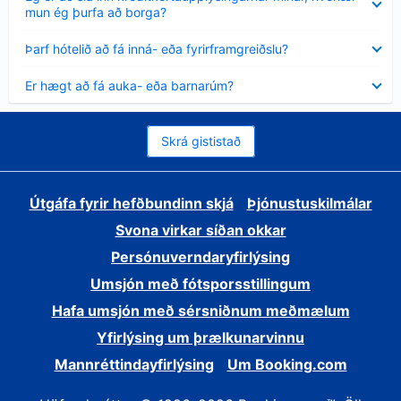
sýnt
mun ég þurfa að borga?
Minna
Þarf hótelið að fá inná- eða fyrirframgreiðslu?
sýnt
Minna
Er hægt að fá auka- eða barnarúm?
sýnt
Skrá gististað
Útgáfa fyrir hefðbundinn skjá
Þjónustuskilmálar
Svona virkar síðan okkar
Persónuverndaryfirlýsing
Umsjón með fótsporsstillingum
Hafa umsjón með sérsniðnum meðmælum
Yfirlýsing um þrælkunarvinnu
Mannréttindayfirlýsing
Um Booking.com