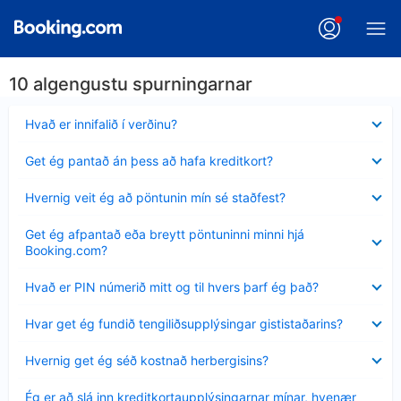
10 algengustu spurningarnar
Minna
Hvað er innifalið í verðinu?
sýnt
Minna
Get ég pantað án þess að hafa kreditkort?
sýnt
Minna
Hvernig veit ég að pöntunin mín sé staðfest?
sýnt
Minna
Get ég afpantað eða breytt pöntuninni minni hjá
sýnt
Booking.com?
Minna
Hvað er PIN númerið mitt og til hvers þarf ég það?
sýnt
Minna
Hvar get ég fundið tengiliðsupplýsingar gististaðarins?
sýnt
Minna
Hvernig get ég séð kostnað herbergisins?
sýnt
Minna
Ég er að slá inn kreditkortaupplýsingarnar mínar, hvenær