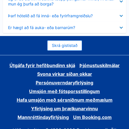
sýnt
mun ég þurfa að borga?
Minna
Þarf hótelið að fá inná- eða fyrirframgreiðslu?
sýnt
Minna
Er hægt að fá auka- eða barnarúm?
sýnt
Skrá gististað
Útgáfa fyrir hefðbundinn skjá
Þjónustuskilmálar
Svona virkar síðan okkar
Persónuverndaryfirlýsing
Umsjón með fótsporsstillingum
Hafa umsjón með sérsniðnum meðmælum
Yfirlýsing um þrælkunarvinnu
Mannréttindayfirlýsing
Um Booking.com