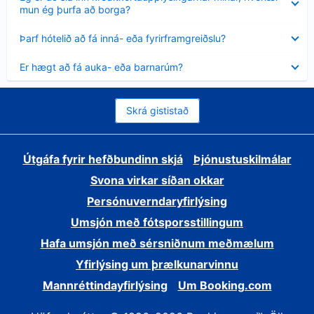
sýnt
mun ég þurfa að borga?
Minna
Þarf hótelið að fá inná- eða fyrirframgreiðslu?
sýnt
Minna
Er hægt að fá auka- eða barnarúm?
sýnt
Skrá gististað
Útgáfa fyrir hefðbundinn skjá
Þjónustuskilmálar
Svona virkar síðan okkar
Persónuverndaryfirlýsing
Umsjón með fótsporsstillingum
Hafa umsjón með sérsniðnum meðmælum
Yfirlýsing um þrælkunarvinnu
Mannréttindayfirlýsing
Um Booking.com