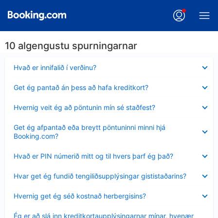
10 algengustu spurningarnar
Minna
Hvað er innifalið í verðinu?
sýnt
Minna
Get ég pantað án þess að hafa kreditkort?
sýnt
Minna
Hvernig veit ég að pöntunin mín sé staðfest?
sýnt
Minna
Get ég afpantað eða breytt pöntuninni minni hjá
sýnt
Booking.com?
Minna
Hvað er PIN númerið mitt og til hvers þarf ég það?
sýnt
Minna
Hvar get ég fundið tengiliðsupplýsingar gististaðarins?
sýnt
Minna
Hvernig get ég séð kostnað herbergisins?
sýnt
Minna
Ég er að slá inn kreditkortaupplýsingarnar mínar, hvenær