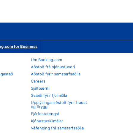
ng.com for Business
Um Booking.com
Aðstoð frá þjónustuveri
ngastað
Aðstoð fyrir samstarfsaðila
Careers
Sjálfbærni
Svæði fyrir fjölmiðla
Upplýsingamiðstöð fyrir traust
og öryggi
Fjárfestatengsl
Þjónustuskilmálar
Véfenging frá samstarfsaðila