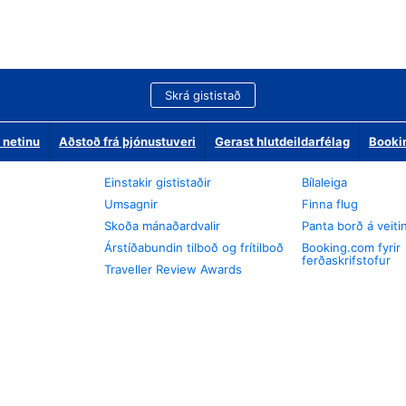
Skrá gististað
 netinu
Aðstoð frá þjónustuveri
Gerast hlutdeildarfélag
Booki
Einstakir gististaðir
Bílaleiga
Umsagnir
Finna flug
Skoða mánaðardvalir
Panta borð á veiti
Árstíðabundin tilboð og frítilboð
Booking.com fyrir
ferðaskrifstofur
Traveller Review Awards