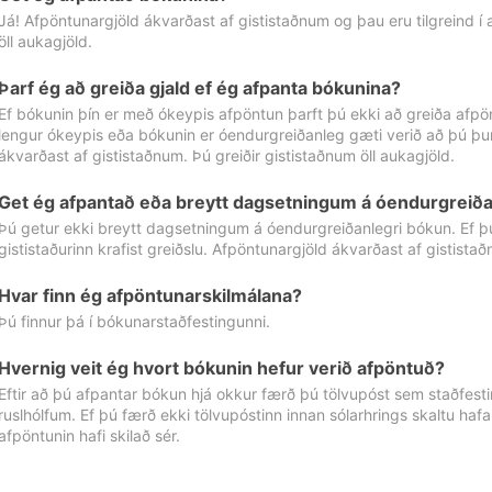
Já! Afpöntunargjöld ákvarðast af gististaðnum og þau eru tilgreind í
öll aukagjöld.
Þarf ég að greiða gjald ef ég afpanta bókunina?
Ef bókunin þín er með ókeypis afpöntun þarft þú ekki að greiða afpön
lengur ókeypis eða bókunin er óendurgreiðanleg gæti verið að þú þur
ákvarðast af gististaðnum. Þú greiðir gististaðnum öll aukagjöld.
Get ég afpantað eða breytt dagsetningum á óendurgreiða
Þú getur ekki breytt dagsetningum á óendurgreiðanlegri bókun. Ef 
gististaðurinn krafist greiðslu. Afpöntunargjöld ákvarðast af gistista
Hvar finn ég afpöntunarskilmálana?
Þú finnur þá í bókunarstaðfestingunni.
Hvernig veit ég hvort bókunin hefur verið afpöntuð?
Eftir að þú afpantar bókun hjá okkur færð þú tölvupóst sem staðfestir 
ruslhólfum. Ef þú færð ekki tölvupóstinn innan sólarhrings skaltu hafa
afpöntunin hafi skilað sér.