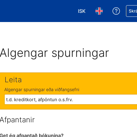
ISK
Fá aðst
Skrá
Veldu gjaldmiðil. Í augnab
Veldu þitt tungumá
Algengar spurningar
Leita
Algengar spurningar eða viðfangsefni
Afpantanir
Get ég afpantað bókunina?