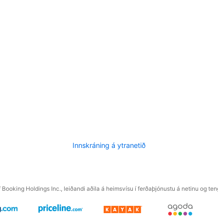
Innskráning á ytranetið
f Booking Holdings Inc., leiðandi aðila á heimsvísu í ferðaþjónustu á netinu og t