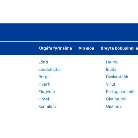
Útgáfa fyrir síma
Þín síða
Breyta bókuninni á
Lönd
Heimili
Landshlutar
Íbúðir
Borgir
Dvalarstaðir
Hverfi
Villur
Flugvellir
Farfuglaheimili
Hótel
Gistiheimili
Kennileiti
Gistihús