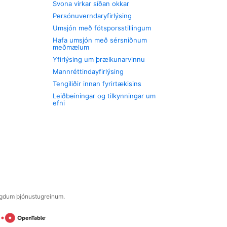
Svona virkar síðan okkar
Persónuverndaryfirlýsing
Umsjón með fótsporsstillingum
Hafa umsjón með sérsniðnum
meðmælum
Yfirlýsing um þrælkunarvinnu
Mannréttindayfirlýsing
Tengiliðir innan fyrirtækisins
Leiðbeiningar og tilkynningar um
efni
engdum þjónustugreinum.