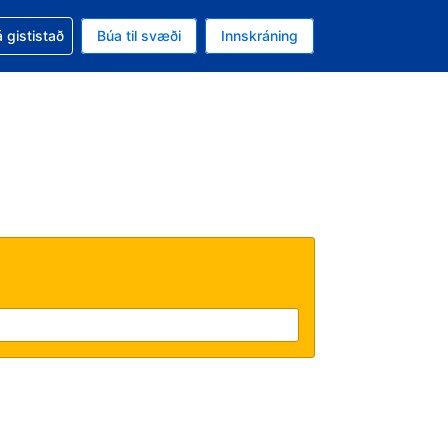
oð við bókunina
 gististað
Búa til svæði
Innskráning
likinu er gjaldmiðillinn Íslensk króna
l. Í augnablikinu er tungumál þitt Íslensku