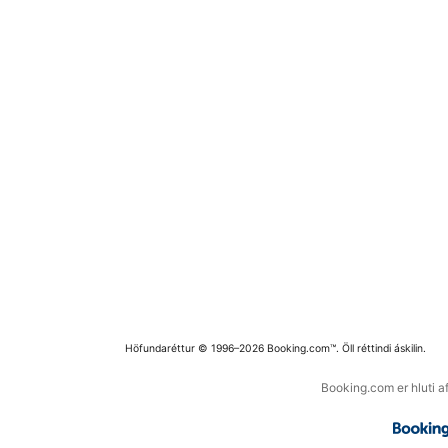
Höfundaréttur © 1996–2026 Booking.com™. Öll réttindi áskilin.
Booking.com er hluti a