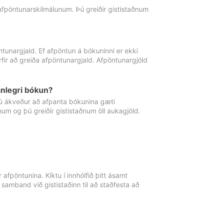
 afpöntunarskilmálunum. Þú greiðir gististaðnum
tunargjald. Ef afpöntun á bókuninni er ekki
fir að greiða afpöntunargjald. Afpöntunargjöld
nlegri bókun?
þú ákveður að afpanta bókunina gæti
ðnum og þú greiðir gististaðnum öll aukagjöld.
afpöntunina. Kíktu í innhólfið þitt ásamt
 samband við gististaðinn til að staðfesta að