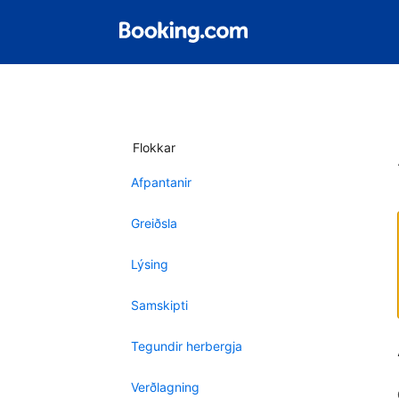
Flokkar
Afpantanir
Greiðsla
Lýsing
Samskipti
Tegundir herbergja
Verðlagning