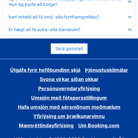
sýnt
mun ég þurfa að borga?
Minna
Þarf hótelið að fá inná- eða fyrirframgreiðslu?
sýnt
Minna
Er hægt að fá auka- eða barnarúm?
sýnt
Skrá gististað
Útgáfa fyrir hefðbundinn skjá
Þjónustuskilmálar
Svona virkar síðan okkar
Persónuverndaryfirlýsing
Umsjón með fótsporsstillingum
Hafa umsjón með sérsniðnum meðmælum
Yfirlýsing um þrælkunarvinnu
Mannréttindayfirlýsing
Um Booking.com