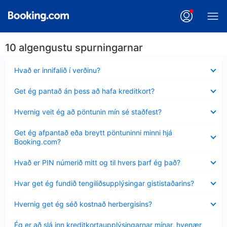
10 algengustu spurningarnar
Minna
Hvað er innifalið í verðinu?
sýnt
Minna
Get ég pantað án þess að hafa kreditkort?
sýnt
Minna
Hvernig veit ég að pöntunin mín sé staðfest?
sýnt
Minna
Get ég afpantað eða breytt pöntuninni minni hjá
sýnt
Booking.com?
Minna
Hvað er PIN númerið mitt og til hvers þarf ég það?
sýnt
Minna
Hvar get ég fundið tengiliðsupplýsingar gististaðarins?
sýnt
Minna
Hvernig get ég séð kostnað herbergisins?
sýnt
Minna
Ég er að slá inn kreditkortaupplýsingarnar mínar, hvenær