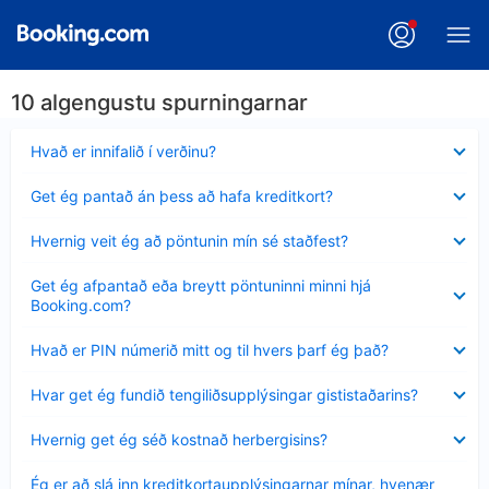
10 algengustu spurningarnar
Minna
Hvað er innifalið í verðinu?
sýnt
Minna
Get ég pantað án þess að hafa kreditkort?
sýnt
Minna
Hvernig veit ég að pöntunin mín sé staðfest?
sýnt
Minna
Get ég afpantað eða breytt pöntuninni minni hjá
sýnt
Booking.com?
Minna
Hvað er PIN númerið mitt og til hvers þarf ég það?
sýnt
Minna
Hvar get ég fundið tengiliðsupplýsingar gististaðarins?
sýnt
Minna
Hvernig get ég séð kostnað herbergisins?
sýnt
Minna
Ég er að slá inn kreditkortaupplýsingarnar mínar, hvenær