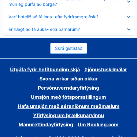
sýnt
mun ég þurfa að borga?
Minna
Þarf hótelið að fá inná- eða fyrirframgreiðslu?
sýnt
Minna
Er hægt að fá auka- eða barnarúm?
sýnt
Skrá gististað
Útgáfa fyrir hefðbundinn skjá
Þjónustuskilmálar
Svona virkar síðan okkar
Persónuverndaryfirlýsing
Umsjón með fótsporsstillingum
Hafa umsjón með sérsniðnum meðmælum
Yfirlýsing um þrælkunarvinnu
Mannréttindayfirlýsing
Um Booking.com