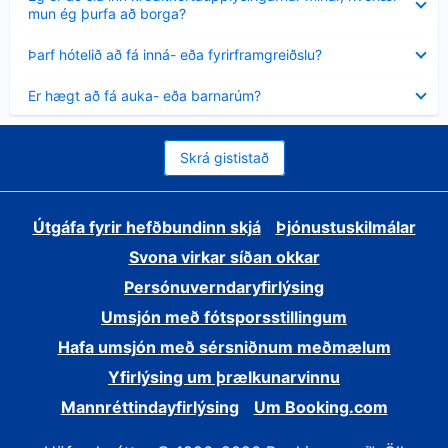
sýnt
mun ég þurfa að borga?
Minna
Þarf hótelið að fá inná- eða fyrirframgreiðslu?
sýnt
Minna
Er hægt að fá auka- eða barnarúm?
sýnt
Skrá gististað
Útgáfa fyrir hefðbundinn skjá
Þjónustuskilmálar
Svona virkar síðan okkar
Persónuverndaryfirlýsing
Umsjón með fótsporsstillingum
Hafa umsjón með sérsniðnum meðmælum
Yfirlýsing um þrælkunarvinnu
Mannréttindayfirlýsing
Um Booking.com