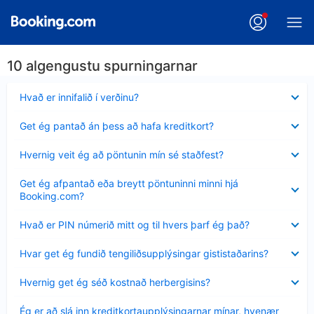
10 algengustu spurningarnar
Minna
Hvað er innifalið í verðinu?
sýnt
Minna
Get ég pantað án þess að hafa kreditkort?
sýnt
Minna
Hvernig veit ég að pöntunin mín sé staðfest?
sýnt
Minna
Get ég afpantað eða breytt pöntuninni minni hjá
sýnt
Booking.com?
Minna
Hvað er PIN númerið mitt og til hvers þarf ég það?
sýnt
Minna
Hvar get ég fundið tengiliðsupplýsingar gististaðarins?
sýnt
Minna
Hvernig get ég séð kostnað herbergisins?
sýnt
Minna
Ég er að slá inn kreditkortaupplýsingarnar mínar, hvenær