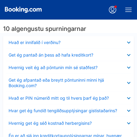
10 algengustu spurningarnar
Minna
Hvað er innifalið í verðinu?
sýnt
Minna
Get ég pantað án þess að hafa kreditkort?
sýnt
Minna
Hvernig veit ég að pöntunin mín sé staðfest?
sýnt
Minna
Get ég afpantað eða breytt pöntuninni minni hjá
sýnt
Booking.com?
Minna
Hvað er PIN númerið mitt og til hvers þarf ég það?
sýnt
Minna
Hvar get ég fundið tengiliðsupplýsingar gististaðarins?
sýnt
Minna
Hvernig get ég séð kostnað herbergisins?
sýnt
Minna
Ég er að slá inn kreditkortaupplýsingarnar mínar, hvenær