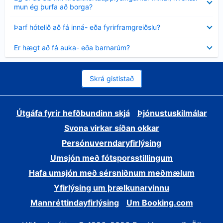
sýnt
mun ég þurfa að borga?
Minna
Þarf hótelið að fá inná- eða fyrirframgreiðslu?
sýnt
Minna
Er hægt að fá auka- eða barnarúm?
sýnt
Skrá gististað
Útgáfa fyrir hefðbundinn skjá
Þjónustuskilmálar
Svona virkar síðan okkar
Persónuverndaryfirlýsing
Umsjón með fótsporsstillingum
Hafa umsjón með sérsniðnum meðmælum
Yfirlýsing um þrælkunarvinnu
Mannréttindayfirlýsing
Um Booking.com