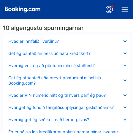
10 algengustu spurningarnar
Minna
Hvað er innifalið í verðinu?
sýnt
Minna
Get ég pantað án þess að hafa kreditkort?
sýnt
Minna
Hvernig veit ég að pöntunin mín sé staðfest?
sýnt
Minna
Get ég afpantað eða breytt pöntuninni minni hjá
sýnt
Booking.com?
Minna
Hvað er PIN númerið mitt og til hvers þarf ég það?
sýnt
Minna
Hvar get ég fundið tengiliðsupplýsingar gististaðarins?
sýnt
Minna
Hvernig get ég séð kostnað herbergisins?
sýnt
Minna
Ég er að slá inn kreditkortaupplýsingarnar mínar, hvenær