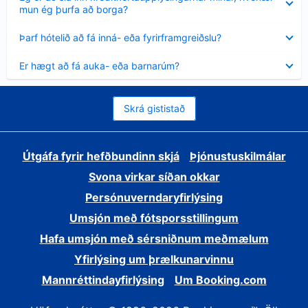
sýnt
mun ég þurfa að borga?
Minna
Þarf hótelið að fá inná- eða fyrirframgreiðslu?
sýnt
Minna
Er hægt að fá auka- eða barnarúm?
sýnt
Skrá gististað
Útgáfa fyrir hefðbundinn skjá
Þjónustuskilmálar
Svona virkar síðan okkar
Persónuverndaryfirlýsing
Umsjón með fótsporsstillingum
Hafa umsjón með sérsniðnum meðmælum
Yfirlýsing um þrælkunarvinnu
Mannréttindayfirlýsing
Um Booking.com