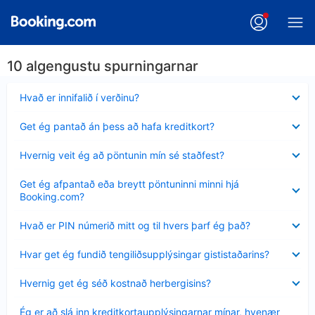
10 algengustu spurningarnar
Minna
Hvað er innifalið í verðinu?
sýnt
Minna
Get ég pantað án þess að hafa kreditkort?
sýnt
Minna
Hvernig veit ég að pöntunin mín sé staðfest?
sýnt
Minna
Get ég afpantað eða breytt pöntuninni minni hjá
sýnt
Booking.com?
Minna
Hvað er PIN númerið mitt og til hvers þarf ég það?
sýnt
Minna
Hvar get ég fundið tengiliðsupplýsingar gististaðarins?
sýnt
Minna
Hvernig get ég séð kostnað herbergisins?
sýnt
Minna
Ég er að slá inn kreditkortaupplýsingarnar mínar, hvenær