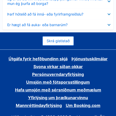
sýnt
mun ég þurfa að borga?
Minna
Þarf hótelið að fá inná- eða fyrirframgreiðslu?
sýnt
Minna
Er hægt að fá auka- eða barnarúm?
sýnt
Skrá gististað
Útgáfa fyrir hefðbundinn skjá
Þjónustuskilmálar
Svona virkar síðan okkar
Persónuverndaryfirlýsing
Umsjón með fótsporsstillingum
Hafa umsjón með sérsniðnum meðmælum
Yfirlýsing um þrælkunarvinnu
Mannréttindayfirlýsing
Um Booking.com