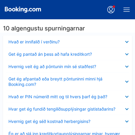
10 algengustu spurningarnar
Minna
Hvað er innifalið í verðinu?
sýnt
Minna
Get ég pantað án þess að hafa kreditkort?
sýnt
Minna
Hvernig veit ég að pöntunin mín sé staðfest?
sýnt
Minna
Get ég afpantað eða breytt pöntuninni minni hjá
sýnt
Booking.com?
Minna
Hvað er PIN númerið mitt og til hvers þarf ég það?
sýnt
Minna
Hvar get ég fundið tengiliðsupplýsingar gististaðarins?
sýnt
Minna
Hvernig get ég séð kostnað herbergisins?
sýnt
Minna
Ég er að slá inn kreditkortaupplýsingarnar mínar, hvenær