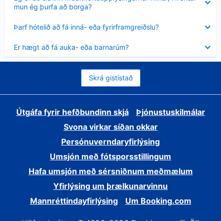
sýnt
mun ég þurfa að borga?
Minna
Þarf hótelið að fá inná- eða fyrirframgreiðslu?
sýnt
Minna
Er hægt að fá auka- eða barnarúm?
sýnt
Skrá gististað
Útgáfa fyrir hefðbundinn skjá
Þjónustuskilmálar
Svona virkar síðan okkar
Persónuverndaryfirlýsing
Umsjón með fótsporsstillingum
Hafa umsjón með sérsniðnum meðmælum
Yfirlýsing um þrælkunarvinnu
Mannréttindayfirlýsing
Um Booking.com