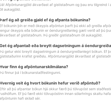
Já! Afpöntunargjöld ákvarðast af gististaðnum og þau eru tilgreind í
öll aukagjöld.
Þarf ég að greiða gjald ef ég afpanta bókunina?
Ef bókunin þín er með ókeypis afpöntun þarft þú ekki að greiða afpön
lengur ókeypis eða bókunin er óendurgreiðanleg gæti verið að þú þur
ákvarðast af gististaðnum. Þú greiðir gististaðnum öll aukagjöld.
Get ég afpantað eða breytt dagsetningum á óendurgreiða
Þú getur ekki breytt dagsetningum á óendurgreiðanlegri bókun. Ef 
gististaðurinn krafist greiðslu. Afpöntunargjöld ákvarðast af gistista
Hvar finn ég afpöntunarskilmálana?
Þú finnur þá í bókunarstaðfestingunni.
Hvernig veit ég hvort bókunin hefur verið afpöntuð?
Eftir að þú afpantar bókun hjá okkur færð þú tölvupóst sem staðfestir 
ruslhólfum. Ef þú færð ekki tölvupóstinn innan sólarhrings skaltu hafa
afpöntunin hafi skilað sér.