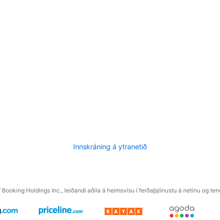
Innskráning á ytranetið
f Booking Holdings Inc., leiðandi aðila á heimsvísu í ferðaþjónustu á netinu og t