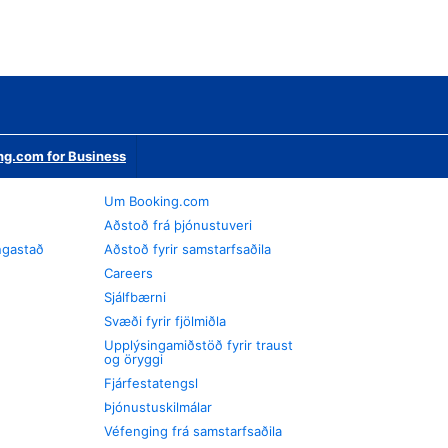
ng.com for Business
Um Booking.com
Aðstoð frá þjónustuveri
ngastað
Aðstoð fyrir samstarfsaðila
Careers
Sjálfbærni
Svæði fyrir fjölmiðla
Upplýsingamiðstöð fyrir traust
og öryggi
Fjárfestatengsl
Þjónustuskilmálar
Véfenging frá samstarfsaðila