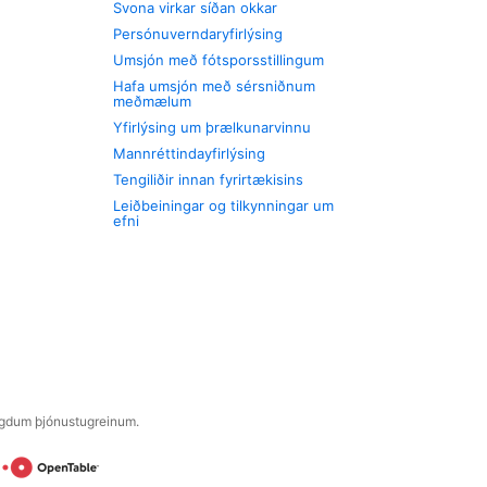
Svona virkar síðan okkar
Persónuverndaryfirlýsing
Umsjón með fótsporsstillingum
Hafa umsjón með sérsniðnum
meðmælum
Yfirlýsing um þrælkunarvinnu
Mannréttindayfirlýsing
Tengiliðir innan fyrirtækisins
Leiðbeiningar og tilkynningar um
efni
engdum þjónustugreinum.