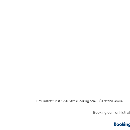
Höfundaréttur © 1996–2026 Booking.com™. Öll réttindi áskilin.
Booking.com er hluti a