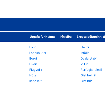
Útgáfa fyrir síma
Þín síða
Breyta bókuninni á
Lönd
Heimili
Landshlutar
Íbúðir
Borgir
Dvalarstaðir
Hverfi
Villur
Flugvellir
Farfuglaheimili
Hótel
Gistiheimili
Kennileiti
Gistihús