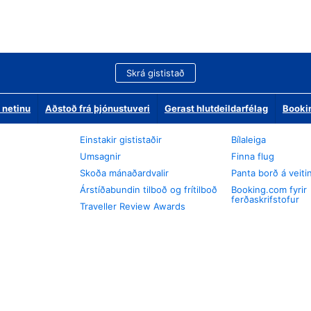
Skrá gististað
 netinu
Aðstoð frá þjónustuveri
Gerast hlutdeildarfélag
Booki
Einstakir gististaðir
Bílaleiga
Umsagnir
Finna flug
Skoða mánaðardvalir
Panta borð á veiti
Árstíðabundin tilboð og frítilboð
Booking.com fyrir
ferðaskrifstofur
Traveller Review Awards