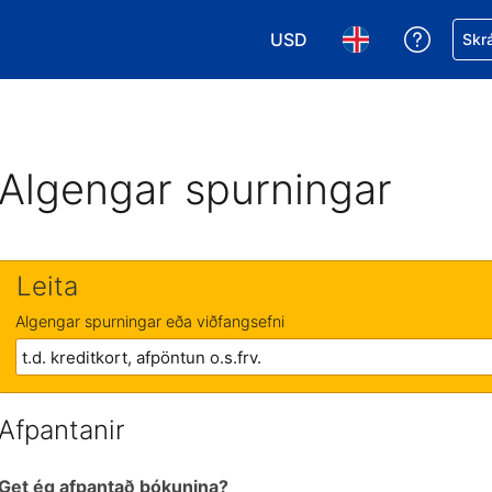
USD
Fá aðst
Skrá
Veldu gjaldmiðil. Í augnabl
Veldu þitt tungumá
Algengar spurningar
Leita
Algengar spurningar eða viðfangsefni
Afpantanir
Get ég afpantað bókunina?