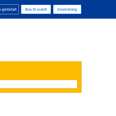
oð við bókunina
 gististað
Búa til svæði
Innskráning
ikinu er gjaldmiðillinn Bandaríkjadalur
l. Í augnablikinu er tungumál þitt Íslensku