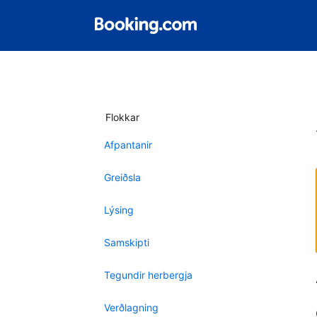
Flokkar
Afpantanir
Greiðsla
Lýsing
Samskipti
Tegundir herbergja
Verðlagning