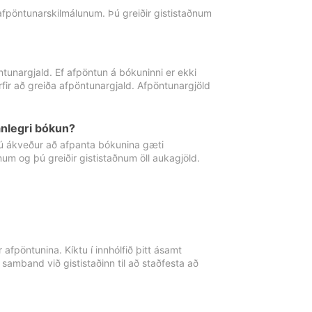
 afpöntunarskilmálunum. Þú greiðir gististaðnum
tunargjald. Ef afpöntun á bókuninni er ekki
fir að greiða afpöntunargjald. Afpöntunargjöld
nlegri bókun?
þú ákveður að afpanta bókunina gæti
ðnum og þú greiðir gististaðnum öll aukagjöld.
afpöntunina. Kíktu í innhólfið þitt ásamt
 samband við gististaðinn til að staðfesta að