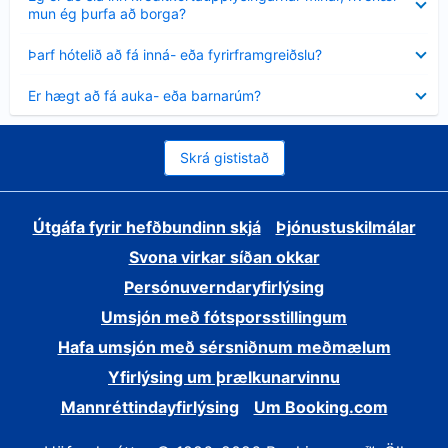
sýnt
mun ég þurfa að borga?
Minna
Þarf hótelið að fá inná- eða fyrirframgreiðslu?
sýnt
Minna
Er hægt að fá auka- eða barnarúm?
sýnt
Skrá gististað
Útgáfa fyrir hefðbundinn skjá
Þjónustuskilmálar
Svona virkar síðan okkar
Persónuverndaryfirlýsing
Umsjón með fótsporsstillingum
Hafa umsjón með sérsniðnum meðmælum
Yfirlýsing um þrælkunarvinnu
Mannréttindayfirlýsing
Um Booking.com