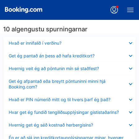
10 algengustu spurningarnar
Minna
Hvað er innifalið í verðinu?
sýnt
Minna
Get ég pantað án þess að hafa kreditkort?
sýnt
Minna
Hvernig veit ég að pöntunin mín sé staðfest?
sýnt
Minna
Get ég afpantað eða breytt pöntuninni minni hjá
sýnt
Booking.com?
Minna
Hvað er PIN númerið mitt og til hvers þarf ég það?
sýnt
Minna
Hvar get ég fundið tengiliðsupplýsingar gististaðarins?
sýnt
Minna
Hvernig get ég séð kostnað herbergisins?
sýnt
Minna
Ég er að slá inn kreditkortaupplýsingarnar mínar, hvenær