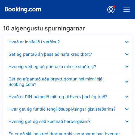
10 algengustu spurningarnar
Minna
Hvað er innifalið í verðinu?
sýnt
Minna
Get ég pantað án þess að hafa kreditkort?
sýnt
Minna
Hvernig veit ég að pöntunin mín sé staðfest?
sýnt
Minna
Get ég afpantað eða breytt pöntuninni minni hjá
sýnt
Booking.com?
Minna
Hvað er PIN númerið mitt og til hvers þarf ég það?
sýnt
Minna
Hvar get ég fundið tengiliðsupplýsingar gististaðarins?
sýnt
Minna
Hvernig get ég séð kostnað herbergisins?
sýnt
Minna
Ég er að slá inn kreditkortaupplýsingarnar mínar, hvenær