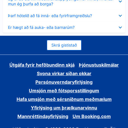
sýnt
mun ég þurfa að borga?
Minna
Þarf hótelið að fá inná- eða fyrirframgreiðslu?
sýnt
Minna
Er hægt að fá auka- eða barnarúm?
sýnt
Skrá gististað
Útgáfa fyrir hefðbundinn skjá
Þjónustuskilmálar
Svona virkar síðan okkar
Persónuverndaryfirlýsing
Umsjón með fótsporsstillingum
Hafa umsjón með sérsniðnum meðmælum
Yfirlýsing um þrælkunarvinnu
Mannréttindayfirlýsing
Um Booking.com