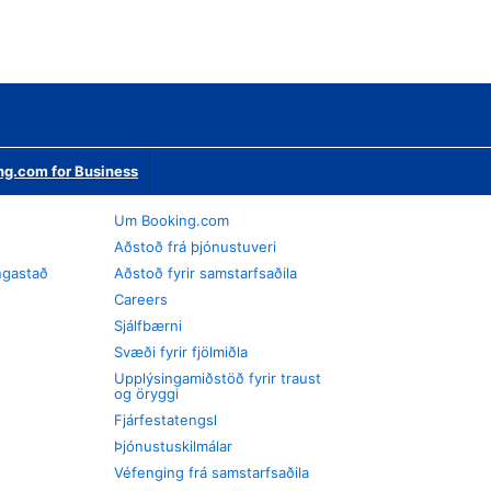
ng.com for Business
Um Booking.com
Aðstoð frá þjónustuveri
ngastað
Aðstoð fyrir samstarfsaðila
Careers
Sjálfbærni
Svæði fyrir fjölmiðla
Upplýsingamiðstöð fyrir traust
og öryggi
Fjárfestatengsl
Þjónustuskilmálar
Véfenging frá samstarfsaðila