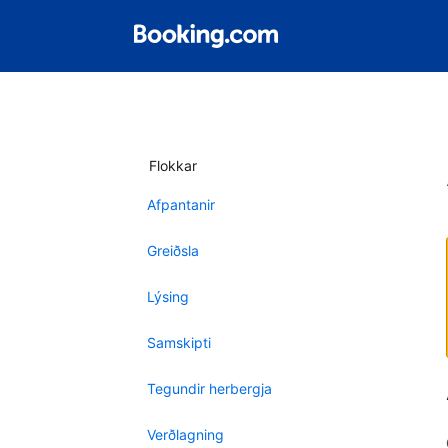
Flokkar
Afpantanir
Greiðsla
Lýsing
Samskipti
Tegundir herbergja
Verðlagning