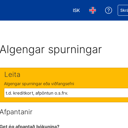
ISK
Fá aðst
Skrá
Veldu gjaldmiðil. Í augnab
Veldu þitt tungumá
Algengar spurningar
Leita
Algengar spurningar eða viðfangsefni
Afpantanir
Get ég afpantað bókunina?