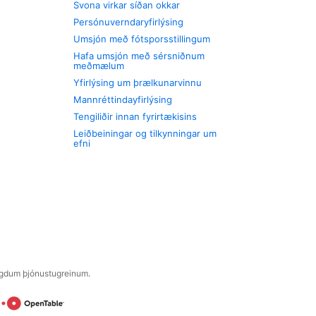
Svona virkar síðan okkar
Persónuverndaryfirlýsing
Umsjón með fótsporsstillingum
Hafa umsjón með sérsniðnum
meðmælum
Yfirlýsing um þrælkunarvinnu
Mannréttindayfirlýsing
Tengiliðir innan fyrirtækisins
Leiðbeiningar og tilkynningar um
efni
engdum þjónustugreinum.