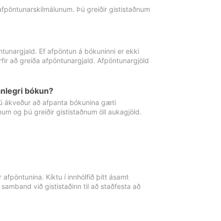
 afpöntunarskilmálunum. Þú greiðir gististaðnum
tunargjald. Ef afpöntun á bókuninni er ekki
fir að greiða afpöntunargjald. Afpöntunargjöld
nlegri bókun?
þú ákveður að afpanta bókunina gæti
ðnum og þú greiðir gististaðnum öll aukagjöld.
afpöntunina. Kíktu í innhólfið þitt ásamt
 samband við gististaðinn til að staðfesta að