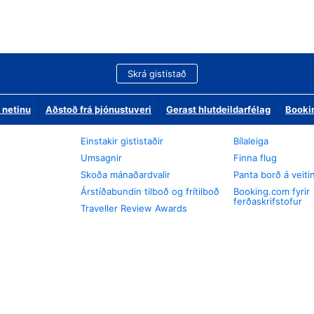
Skrá gististað
 netinu
Aðstoð frá þjónustuveri
Gerast hlutdeildarfélag
Booki
Einstakir gististaðir
Bílaleiga
Umsagnir
Finna flug
Skoða mánaðardvalir
Panta borð á veiti
Árstíðabundin tilboð og frítilboð
Booking.com fyrir
ferðaskrifstofur
Traveller Review Awards