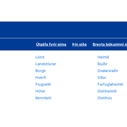
Útgáfa fyrir síma
Þín síða
Breyta bókuninni á
Lönd
Heimili
Landshlutar
Íbúðir
Borgir
Dvalarstaðir
Hverfi
Villur
Flugvellir
Farfuglaheimili
Hótel
Gistiheimili
Kennileiti
Gistihús