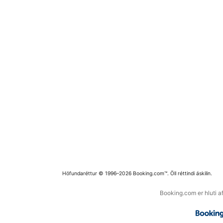
Höfundaréttur © 1996–2026 Booking.com™. Öll réttindi áskilin.
Booking.com er hluti a