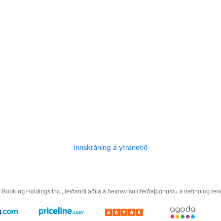
Innskráning á ytranetið
f Booking Holdings Inc., leiðandi aðila á heimsvísu í ferðaþjónustu á netinu og t