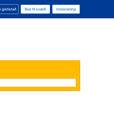
oð við bókunina
 gististað
Búa til svæði
Innskráning
likinu er gjaldmiðillinn Íslensk króna
l. Í augnablikinu er tungumál þitt Íslensku