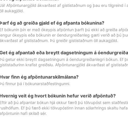
Já! Afpöntunargjöld ákvarðast af gististaðnum og þau eru tilgreind í
öll aukagjöld.
Þarf ég að greiða gjald ef ég afpanta bókunina?
Ef bókunin þín er með ókeypis afpöntun þarft þú ekki að greiða afpön
lengur ókeypis eða bókunin er óendurgreiðanleg gæti verið að þú þur
ákvarðast af gististaðnum. Þú greiðir gististaðnum öll aukagjöld.
Get ég afpantað eða breytt dagsetningum á óendurgreiða
Þú getur ekki breytt dagsetningum á óendurgreiðanlegri bókun. Ef 
gististaðurinn krafist greiðslu. Afpöntunargjöld ákvarðast af gistista
Hvar finn ég afpöntunarskilmálana?
Þú finnur þá í bókunarstaðfestingunni.
Hvernig veit ég hvort bókunin hefur verið afpöntuð?
Eftir að þú afpantar bókun hjá okkur færð þú tölvupóst sem staðfestir 
ruslhólfum. Ef þú færð ekki tölvupóstinn innan sólarhrings skaltu hafa
afpöntunin hafi skilað sér.