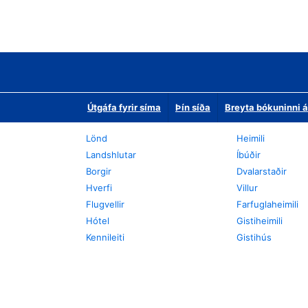
Útgáfa fyrir síma
Þín síða
Breyta bókuninni á
Lönd
Heimili
Landshlutar
Íbúðir
Borgir
Dvalarstaðir
Hverfi
Villur
Flugvellir
Farfuglaheimili
Hótel
Gistiheimili
Kennileiti
Gistihús