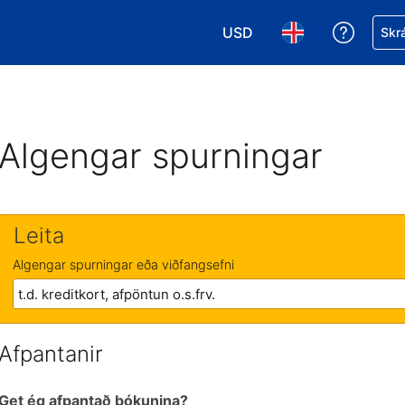
USD
Fá aðst
Skrá
Veldu gjaldmiðil. Í augnabl
Veldu þitt tungumá
Algengar spurningar
Leita
Algengar spurningar eða viðfangsefni
Afpantanir
Get ég afpantað bókunina?