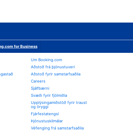
ng.com for Business
Um Booking.com
Aðstoð frá þjónustuveri
ngastað
Aðstoð fyrir samstarfsaðila
Careers
Sjálfbærni
Svæði fyrir fjölmiðla
Upplýsingamiðstöð fyrir traust
og öryggi
Fjárfestatengsl
Þjónustuskilmálar
Véfenging frá samstarfsaðila