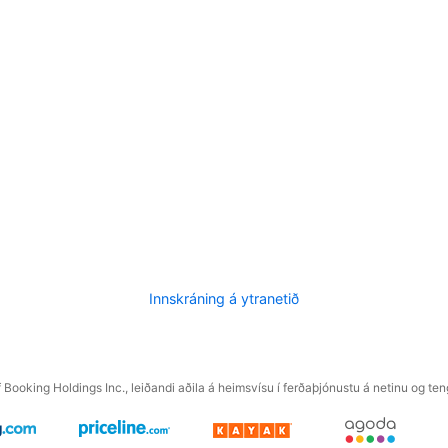
Innskráning á ytranetið
f Booking Holdings Inc., leiðandi aðila á heimsvísu í ferðaþjónustu á netinu og t