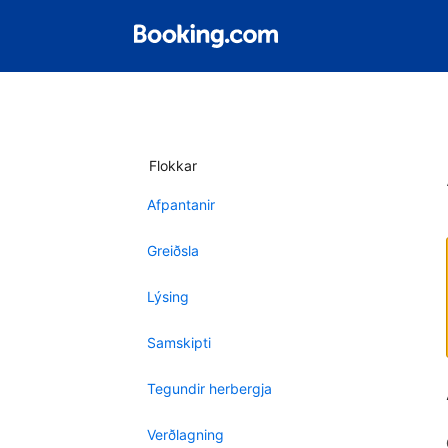
Flokkar
Afpantanir
Greiðsla
Lýsing
Samskipti
Tegundir herbergja
Verðlagning