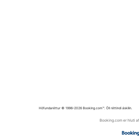
Höfundaréttur © 1996–2026 Booking.com™. Öll réttindi áskilin.
Booking.com er hluti a