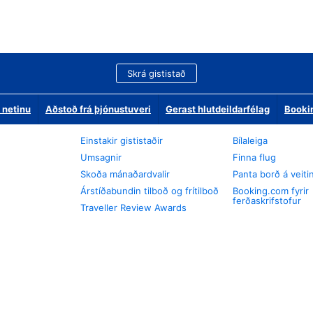
Skrá gististað
 netinu
Aðstoð frá þjónustuveri
Gerast hlutdeildarfélag
Booki
Einstakir gististaðir
Bílaleiga
Umsagnir
Finna flug
Skoða mánaðardvalir
Panta borð á veiti
Árstíðabundin tilboð og frítilboð
Booking.com fyrir
ferðaskrifstofur
Traveller Review Awards