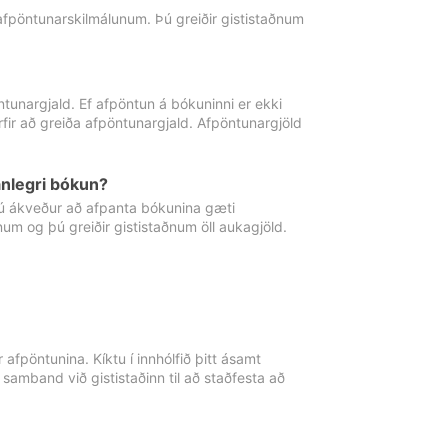
 afpöntunarskilmálunum. Þú greiðir gististaðnum
tunargjald. Ef afpöntun á bókuninni er ekki
fir að greiða afpöntunargjald. Afpöntunargjöld
nlegri bókun?
þú ákveður að afpanta bókunina gæti
ðnum og þú greiðir gististaðnum öll aukagjöld.
afpöntunina. Kíktu í innhólfið þitt ásamt
 samband við gististaðinn til að staðfesta að