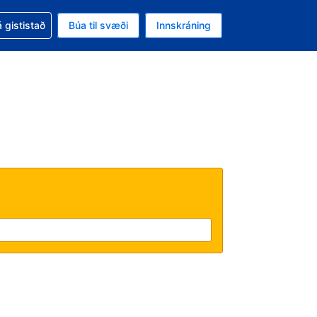
oð við bókunina
 gististað
Búa til svæði
Innskráning
ikinu er gjaldmiðillinn Bandaríkjadalur
l. Í augnablikinu er tungumál þitt Íslensku