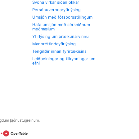
Svona virkar síðan okkar
Persónuverndaryfirlýsing
Umsjón með fótsporsstillingum
Hafa umsjón með sérsniðnum
meðmælum
Yfirlýsing um þrælkunarvinnu
Mannréttindayfirlýsing
Tengiliðir innan fyrirtækisins
Leiðbeiningar og tilkynningar um
efni
engdum þjónustugreinum.