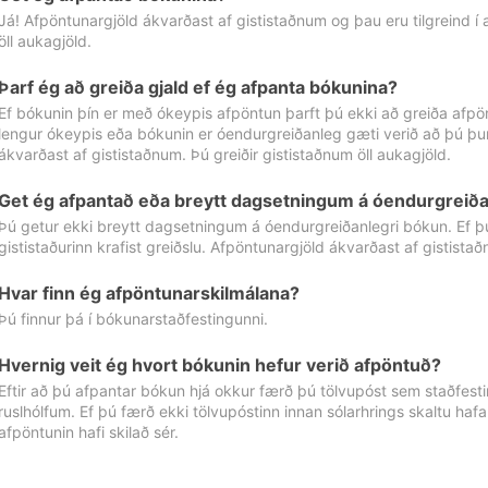
Já! Afpöntunargjöld ákvarðast af gististaðnum og þau eru tilgreind í
öll aukagjöld.
Þarf ég að greiða gjald ef ég afpanta bókunina?
Ef bókunin þín er með ókeypis afpöntun þarft þú ekki að greiða afpön
lengur ókeypis eða bókunin er óendurgreiðanleg gæti verið að þú þur
ákvarðast af gististaðnum. Þú greiðir gististaðnum öll aukagjöld.
Get ég afpantað eða breytt dagsetningum á óendurgreiða
Þú getur ekki breytt dagsetningum á óendurgreiðanlegri bókun. Ef 
gististaðurinn krafist greiðslu. Afpöntunargjöld ákvarðast af gistista
Hvar finn ég afpöntunarskilmálana?
Þú finnur þá í bókunarstaðfestingunni.
Hvernig veit ég hvort bókunin hefur verið afpöntuð?
Eftir að þú afpantar bókun hjá okkur færð þú tölvupóst sem staðfestir 
ruslhólfum. Ef þú færð ekki tölvupóstinn innan sólarhrings skaltu hafa
afpöntunin hafi skilað sér.