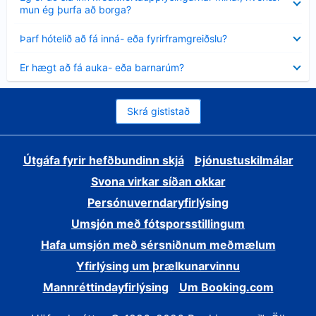
sýnt
mun ég þurfa að borga?
Minna
Þarf hótelið að fá inná- eða fyrirframgreiðslu?
sýnt
Minna
Er hægt að fá auka- eða barnarúm?
sýnt
Skrá gististað
Útgáfa fyrir hefðbundinn skjá
Þjónustuskilmálar
Svona virkar síðan okkar
Persónuverndaryfirlýsing
Umsjón með fótsporsstillingum
Hafa umsjón með sérsniðnum meðmælum
Yfirlýsing um þrælkunarvinnu
Mannréttindayfirlýsing
Um Booking.com