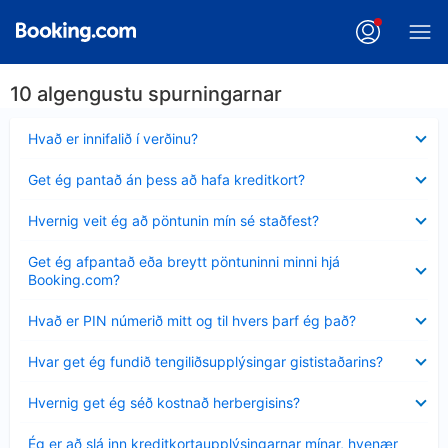
10 algengustu spurningarnar
Minna
Hvað er innifalið í verðinu?
sýnt
Minna
Get ég pantað án þess að hafa kreditkort?
sýnt
Minna
Hvernig veit ég að pöntunin mín sé staðfest?
sýnt
Minna
Get ég afpantað eða breytt pöntuninni minni hjá
sýnt
Booking.com?
Minna
Hvað er PIN númerið mitt og til hvers þarf ég það?
sýnt
Minna
Hvar get ég fundið tengiliðsupplýsingar gististaðarins?
sýnt
Minna
Hvernig get ég séð kostnað herbergisins?
sýnt
Minna
Ég er að slá inn kreditkortaupplýsingarnar mínar, hvenær