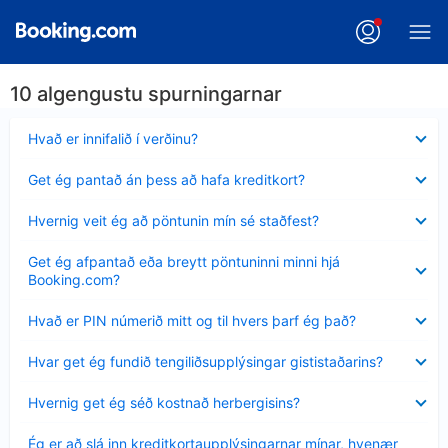
10 algengustu spurningarnar
Minna
Hvað er innifalið í verðinu?
sýnt
Minna
Get ég pantað án þess að hafa kreditkort?
sýnt
Minna
Hvernig veit ég að pöntunin mín sé staðfest?
sýnt
Minna
Get ég afpantað eða breytt pöntuninni minni hjá
sýnt
Booking.com?
Minna
Hvað er PIN númerið mitt og til hvers þarf ég það?
sýnt
Minna
Hvar get ég fundið tengiliðsupplýsingar gististaðarins?
sýnt
Minna
Hvernig get ég séð kostnað herbergisins?
sýnt
Minna
Ég er að slá inn kreditkortaupplýsingarnar mínar, hvenær