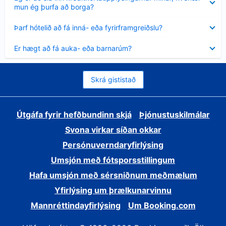
sýnt
mun ég þurfa að borga?
Minna
Þarf hótelið að fá inná- eða fyrirframgreiðslu?
sýnt
Minna
Er hægt að fá auka- eða barnarúm?
sýnt
Skrá gististað
Útgáfa fyrir hefðbundinn skjá
Þjónustuskilmálar
Svona virkar síðan okkar
Persónuverndaryfirlýsing
Umsjón með fótsporsstillingum
Hafa umsjón með sérsniðnum meðmælum
Yfirlýsing um þrælkunarvinnu
Mannréttindayfirlýsing
Um Booking.com