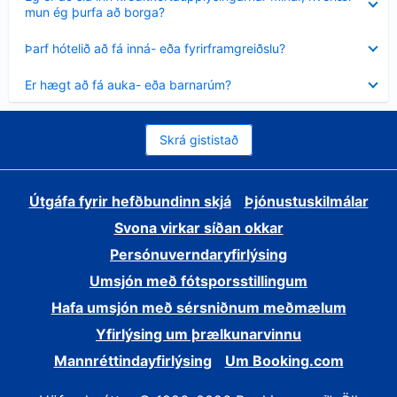
sýnt
mun ég þurfa að borga?
Minna
Þarf hótelið að fá inná- eða fyrirframgreiðslu?
sýnt
Minna
Er hægt að fá auka- eða barnarúm?
sýnt
Skrá gististað
Útgáfa fyrir hefðbundinn skjá
Þjónustuskilmálar
Svona virkar síðan okkar
Persónuverndaryfirlýsing
Umsjón með fótsporsstillingum
Hafa umsjón með sérsniðnum meðmælum
Yfirlýsing um þrælkunarvinnu
Mannréttindayfirlýsing
Um Booking.com