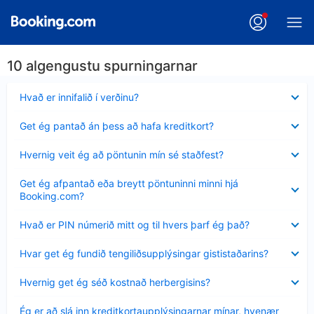
10 algengustu spurningarnar
Minna
Hvað er innifalið í verðinu?
sýnt
Minna
Get ég pantað án þess að hafa kreditkort?
sýnt
Minna
Hvernig veit ég að pöntunin mín sé staðfest?
sýnt
Minna
Get ég afpantað eða breytt pöntuninni minni hjá
sýnt
Booking.com?
Minna
Hvað er PIN númerið mitt og til hvers þarf ég það?
sýnt
Minna
Hvar get ég fundið tengiliðsupplýsingar gististaðarins?
sýnt
Minna
Hvernig get ég séð kostnað herbergisins?
sýnt
Minna
Ég er að slá inn kreditkortaupplýsingarnar mínar, hvenær