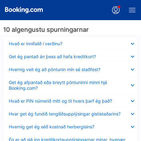
10 algengustu spurningarnar
Minna
Hvað er innifalið í verðinu?
sýnt
Minna
Get ég pantað án þess að hafa kreditkort?
sýnt
Minna
Hvernig veit ég að pöntunin mín sé staðfest?
sýnt
Minna
Get ég afpantað eða breytt pöntuninni minni hjá
sýnt
Booking.com?
Minna
Hvað er PIN númerið mitt og til hvers þarf ég það?
sýnt
Minna
Hvar get ég fundið tengiliðsupplýsingar gististaðarins?
sýnt
Minna
Hvernig get ég séð kostnað herbergisins?
sýnt
Minna
Ég er að slá inn kreditkortaupplýsingarnar mínar, hvenær