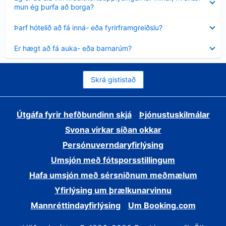
sýnt
mun ég þurfa að borga?
Minna
Þarf hótelið að fá inná- eða fyrirframgreiðslu?
sýnt
Minna
Er hægt að fá auka- eða barnarúm?
sýnt
Skrá gististað
Útgáfa fyrir hefðbundinn skjá
Þjónustuskilmálar
Svona virkar síðan okkar
Persónuverndaryfirlýsing
Umsjón með fótsporsstillingum
Hafa umsjón með sérsniðnum meðmælum
Yfirlýsing um þrælkunarvinnu
Mannréttindayfirlýsing
Um Booking.com