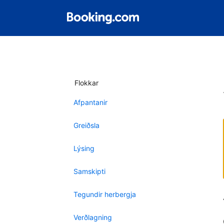
Flokkar
Afpantanir
Greiðsla
Lýsing
Samskipti
Tegundir herbergja
Verðlagning