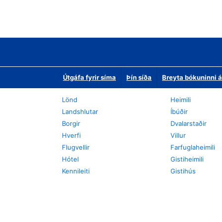
Útgáfa fyrir síma
Þín síða
Breyta bókuninni á
Lönd
Heimili
Landshlutar
Íbúðir
Borgir
Dvalarstaðir
Hverfi
Villur
Flugvellir
Farfuglaheimili
Hótel
Gistiheimili
Kennileiti
Gistihús