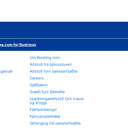
ng.com for Business
Um Booking.com
Aðstoð frá þjónustuveri
ngastað
Aðstoð fyrir samstarfsaðila
Careers
Sjálfbærni
Svæði fyrir fjölmiðla
Upplýsingamiðstöð fyrir traust
og öryggi
Fjárfestatengsl
Þjónustuskilmálar
Véfenging frá samstarfsaðila