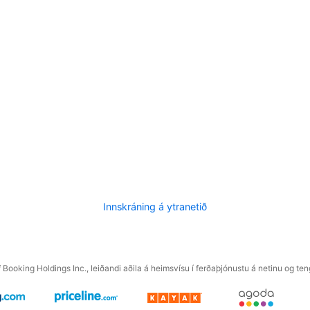
Innskráning á ytranetið
f Booking Holdings Inc., leiðandi aðila á heimsvísu í ferðaþjónustu á netinu og t