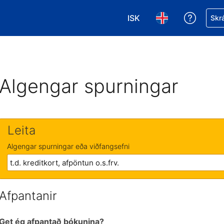
ISK
Fá aðst
Skrá
Veldu gjaldmiðil. Í augnab
Veldu þitt tungumá
Algengar spurningar
Leita
Algengar spurningar eða viðfangsefni
Afpantanir
Get ég afpantað bókunina?