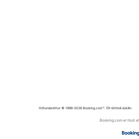
Höfundaréttur © 1996–2026 Booking.com™. Öll réttindi áskilin.
Booking.com er hluti a