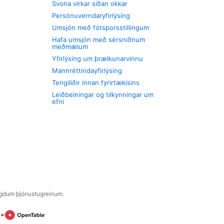
Svona virkar síðan okkar
Persónuverndaryfirlýsing
Umsjón með fótsporsstillingum
Hafa umsjón með sérsniðnum
meðmælum
Yfirlýsing um þrælkunarvinnu
Mannréttindayfirlýsing
Tengiliðir innan fyrirtækisins
Leiðbeiningar og tilkynningar um
efni
engdum þjónustugreinum.