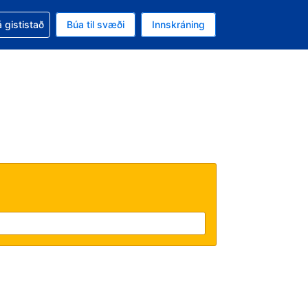
oð við bókunina
 gististað
Búa til svæði
Innskráning
likinu er gjaldmiðillinn Íslensk króna
l. Í augnablikinu er tungumál þitt Íslensku