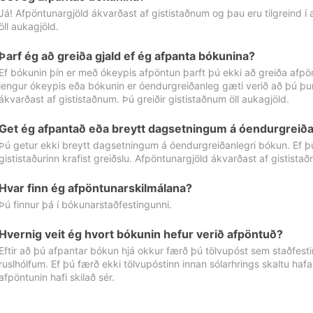
Já! Afpöntunargjöld ákvarðast af gististaðnum og þau eru tilgreind í
öll aukagjöld.
Þarf ég að greiða gjald ef ég afpanta bókunina?
Ef bókunin þín er með ókeypis afpöntun þarft þú ekki að greiða afpön
lengur ókeypis eða bókunin er óendurgreiðanleg gæti verið að þú þur
ákvarðast af gististaðnum. Þú greiðir gististaðnum öll aukagjöld.
Get ég afpantað eða breytt dagsetningum á óendurgreiða
Þú getur ekki breytt dagsetningum á óendurgreiðanlegri bókun. Ef 
gististaðurinn krafist greiðslu. Afpöntunargjöld ákvarðast af gistista
Hvar finn ég afpöntunarskilmálana?
Þú finnur þá í bókunarstaðfestingunni.
Hvernig veit ég hvort bókunin hefur verið afpöntuð?
Eftir að þú afpantar bókun hjá okkur færð þú tölvupóst sem staðfestir 
ruslhólfum. Ef þú færð ekki tölvupóstinn innan sólarhrings skaltu hafa
afpöntunin hafi skilað sér.