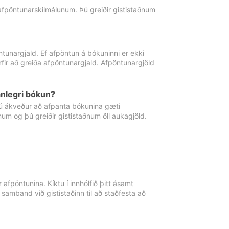
 afpöntunarskilmálunum. Þú greiðir gististaðnum
tunargjald. Ef afpöntun á bókuninni er ekki
fir að greiða afpöntunargjald. Afpöntunargjöld
nlegri bókun?
þú ákveður að afpanta bókunina gæti
ðnum og þú greiðir gististaðnum öll aukagjöld.
afpöntunina. Kíktu í innhólfið þitt ásamt
 samband við gististaðinn til að staðfesta að