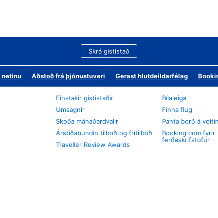
Skrá gististað
 netinu
Aðstoð frá þjónustuveri
Gerast hlutdeildarfélag
Booki
Einstakir gististaðir
Bílaleiga
Umsagnir
Finna flug
Skoða mánaðardvalir
Panta borð á veiti
Árstíðabundin tilboð og frítilboð
Booking.com fyrir
ferðaskrifstofur
Traveller Review Awards