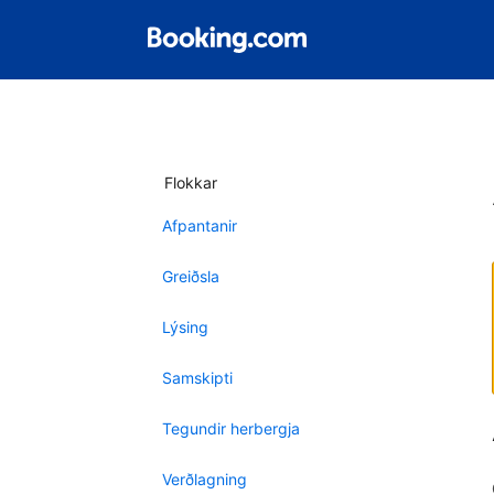
Flokkar
Afpantanir
Greiðsla
Lýsing
Samskipti
Tegundir herbergja
Verðlagning