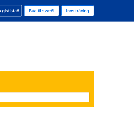
oð við bókunina
 gististað
Búa til svæði
Innskráning
likinu er gjaldmiðillinn Íslensk króna
l. Í augnablikinu er tungumál þitt Íslensku