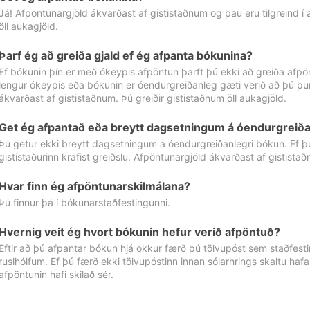
Já! Afpöntunargjöld ákvarðast af gististaðnum og þau eru tilgreind í
öll aukagjöld.
Þarf ég að greiða gjald ef ég afpanta bókunina?
Ef bókunin þín er með ókeypis afpöntun þarft þú ekki að greiða afpön
lengur ókeypis eða bókunin er óendurgreiðanleg gæti verið að þú þur
ákvarðast af gististaðnum. Þú greiðir gististaðnum öll aukagjöld.
Get ég afpantað eða breytt dagsetningum á óendurgreiða
Þú getur ekki breytt dagsetningum á óendurgreiðanlegri bókun. Ef 
gististaðurinn krafist greiðslu. Afpöntunargjöld ákvarðast af gistista
Hvar finn ég afpöntunarskilmálana?
Þú finnur þá í bókunarstaðfestingunni.
Hvernig veit ég hvort bókunin hefur verið afpöntuð?
Eftir að þú afpantar bókun hjá okkur færð þú tölvupóst sem staðfestir 
ruslhólfum. Ef þú færð ekki tölvupóstinn innan sólarhrings skaltu hafa
afpöntunin hafi skilað sér.