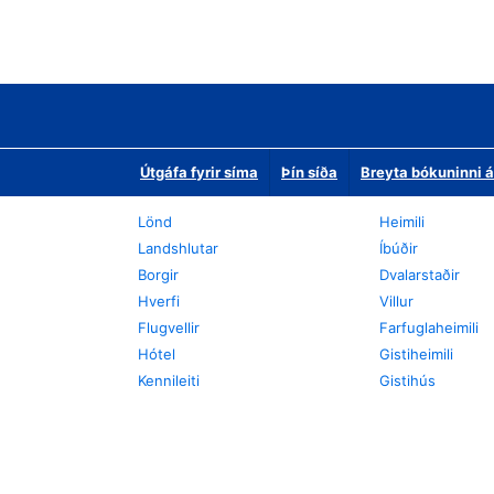
Útgáfa fyrir síma
Þín síða
Breyta bókuninni á
Lönd
Heimili
Landshlutar
Íbúðir
Borgir
Dvalarstaðir
Hverfi
Villur
Flugvellir
Farfuglaheimili
Hótel
Gistiheimili
Kennileiti
Gistihús