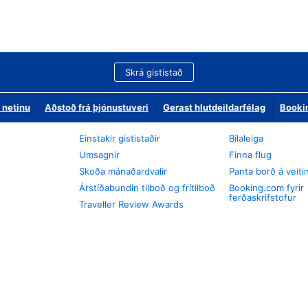
Skrá gististað
 netinu
Aðstoð frá þjónustuveri
Gerast hlutdeildarfélag
Booki
Einstakir gististaðir
Bílaleiga
Umsagnir
Finna flug
Skoða mánaðardvalir
Panta borð á veiti
Árstíðabundin tilboð og frítilboð
Booking.com fyrir
ferðaskrifstofur
Traveller Review Awards