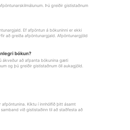
 afpöntunarskilmálunum. Þú greiðir gististaðnum
tunargjald. Ef afpöntun á bókuninni er ekki
fir að greiða afpöntunargjald. Afpöntunargjöld
nlegri bókun?
þú ákveður að afpanta bókunina gæti
ðnum og þú greiðir gististaðnum öll aukagjöld.
afpöntunina. Kíktu í innhólfið þitt ásamt
 samband við gististaðinn til að staðfesta að