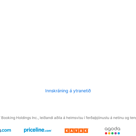
Innskráning á ytranetið
f Booking Holdings Inc., leiðandi aðila á heimsvísu í ferðaþjónustu á netinu og t