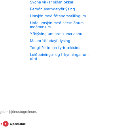
Svona virkar síðan okkar
Persónuverndaryfirlýsing
Umsjón með fótsporsstillingum
Hafa umsjón með sérsniðnum
meðmælum
Yfirlýsing um þrælkunarvinnu
Mannréttindayfirlýsing
Tengiliðir innan fyrirtækisins
Leiðbeiningar og tilkynningar um
efni
engdum þjónustugreinum.