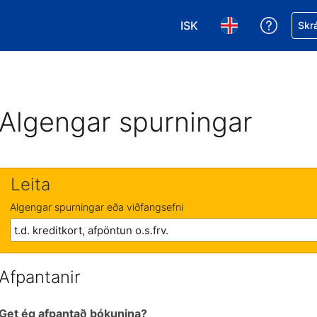
ISK
Fá aðst
Skrá
Veldu gjaldmiðil. Í augnab
Veldu þitt tungumá
Algengar spurningar
Leita
Algengar spurningar eða viðfangsefni
Afpantanir
Get ég afpantað bókunina?