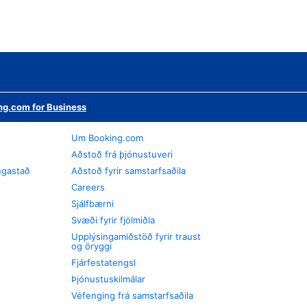
ng.com for Business
Um Booking.com
Aðstoð frá þjónustuveri
ngastað
Aðstoð fyrir samstarfsaðila
Careers
Sjálfbærni
Svæði fyrir fjölmiðla
Upplýsingamiðstöð fyrir traust
og öryggi
Fjárfestatengsl
Þjónustuskilmálar
Véfenging frá samstarfsaðila