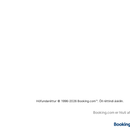
Höfundaréttur © 1996–2026 Booking.com™. Öll réttindi áskilin.
Booking.com er hluti a