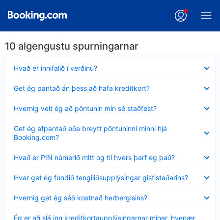
10 algengustu spurningarnar
Minna
Hvað er innifalið í verðinu?
sýnt
Minna
Get ég pantað án þess að hafa kreditkort?
sýnt
Minna
Hvernig veit ég að pöntunin mín sé staðfest?
sýnt
Minna
Get ég afpantað eða breytt pöntuninni minni hjá
sýnt
Booking.com?
Minna
Hvað er PIN númerið mitt og til hvers þarf ég það?
sýnt
Minna
Hvar get ég fundið tengiliðsupplýsingar gististaðarins?
sýnt
Minna
Hvernig get ég séð kostnað herbergisins?
sýnt
Minna
Ég er að slá inn kreditkortaupplýsingarnar mínar, hvenær