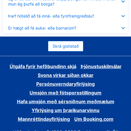
sýnt
mun ég þurfa að borga?
Minna
Þarf hótelið að fá inná- eða fyrirframgreiðslu?
sýnt
Minna
Er hægt að fá auka- eða barnarúm?
sýnt
Skrá gististað
Útgáfa fyrir hefðbundinn skjá
Þjónustuskilmálar
Svona virkar síðan okkar
Persónuverndaryfirlýsing
Umsjón með fótsporsstillingum
Hafa umsjón með sérsniðnum meðmælum
Yfirlýsing um þrælkunarvinnu
Mannréttindayfirlýsing
Um Booking.com