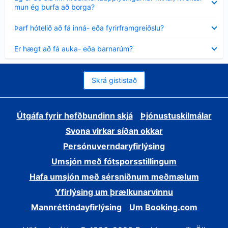
sýnt
mun ég þurfa að borga?
Minna
Þarf hótelið að fá inná- eða fyrirframgreiðslu?
sýnt
Minna
Er hægt að fá auka- eða barnarúm?
sýnt
Skrá gististað
Útgáfa fyrir hefðbundinn skjá
Þjónustuskilmálar
Svona virkar síðan okkar
Persónuverndaryfirlýsing
Umsjón með fótsporsstillingum
Hafa umsjón með sérsniðnum meðmælum
Yfirlýsing um þrælkunarvinnu
Mannréttindayfirlýsing
Um Booking.com