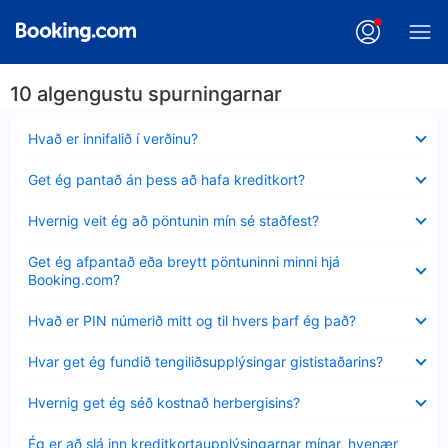
10 algengustu spurningarnar
Minna
Hvað er innifalið í verðinu?
sýnt
Minna
Get ég pantað án þess að hafa kreditkort?
sýnt
Minna
Hvernig veit ég að pöntunin mín sé staðfest?
sýnt
Minna
Get ég afpantað eða breytt pöntuninni minni hjá
sýnt
Booking.com?
Minna
Hvað er PIN númerið mitt og til hvers þarf ég það?
sýnt
Minna
Hvar get ég fundið tengiliðsupplýsingar gististaðarins?
sýnt
Minna
Hvernig get ég séð kostnað herbergisins?
sýnt
Minna
Ég er að slá inn kreditkortaupplýsingarnar mínar, hvenær