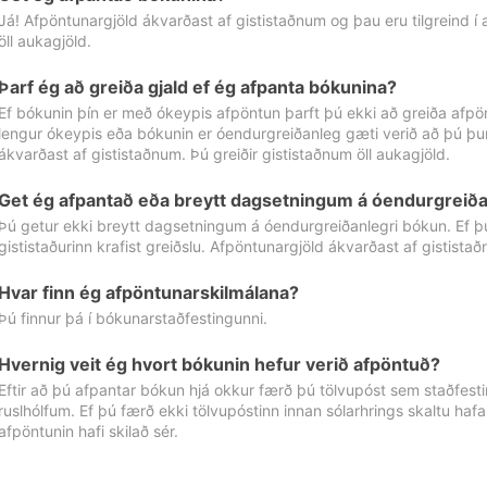
Já! Afpöntunargjöld ákvarðast af gististaðnum og þau eru tilgreind í
öll aukagjöld.
Þarf ég að greiða gjald ef ég afpanta bókunina?
Ef bókunin þín er með ókeypis afpöntun þarft þú ekki að greiða afpön
lengur ókeypis eða bókunin er óendurgreiðanleg gæti verið að þú þur
ákvarðast af gististaðnum. Þú greiðir gististaðnum öll aukagjöld.
Get ég afpantað eða breytt dagsetningum á óendurgreiða
Þú getur ekki breytt dagsetningum á óendurgreiðanlegri bókun. Ef 
gististaðurinn krafist greiðslu. Afpöntunargjöld ákvarðast af gistista
Hvar finn ég afpöntunarskilmálana?
Þú finnur þá í bókunarstaðfestingunni.
Hvernig veit ég hvort bókunin hefur verið afpöntuð?
Eftir að þú afpantar bókun hjá okkur færð þú tölvupóst sem staðfestir 
ruslhólfum. Ef þú færð ekki tölvupóstinn innan sólarhrings skaltu hafa
afpöntunin hafi skilað sér.