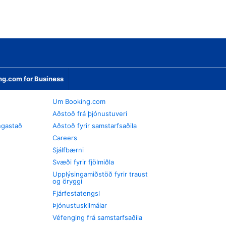
ng.com for Business
Um Booking.com
Aðstoð frá þjónustuveri
ngastað
Aðstoð fyrir samstarfsaðila
Careers
Sjálfbærni
Svæði fyrir fjölmiðla
Upplýsingamiðstöð fyrir traust
og öryggi
Fjárfestatengsl
Þjónustuskilmálar
Véfenging frá samstarfsaðila