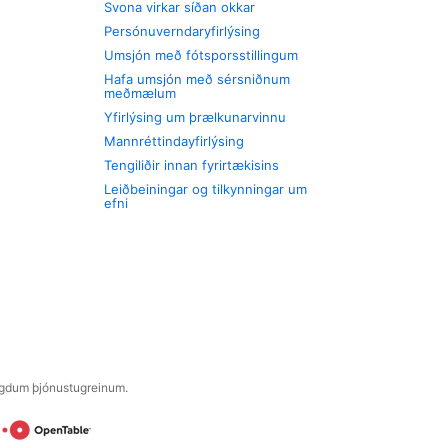
Svona virkar síðan okkar
Persónuverndaryfirlýsing
Umsjón með fótsporsstillingum
Hafa umsjón með sérsniðnum
meðmælum
Yfirlýsing um þrælkunarvinnu
Mannréttindayfirlýsing
Tengiliðir innan fyrirtækisins
Leiðbeiningar og tilkynningar um
efni
engdum þjónustugreinum.