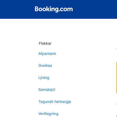
Flokkar
Afpantanir
Greiðsla
Lýsing
Samskipti
Tegundir herbergja
Verðlagning