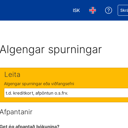
ISK
Fá aðst
Skrá
Veldu gjaldmiðil. Í augnab
Veldu þitt tungumá
Algengar spurningar
Leita
Algengar spurningar eða viðfangsefni
Afpantanir
Get ég afpantað bókunina?