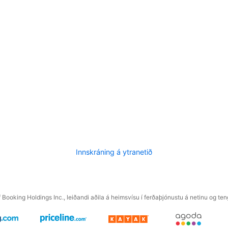
Innskráning á ytranetið
f Booking Holdings Inc., leiðandi aðila á heimsvísu í ferðaþjónustu á netinu og t