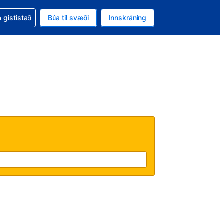
oð við bókunina
 gististað
Búa til svæði
Innskráning
likinu er gjaldmiðillinn Íslensk króna
l. Í augnablikinu er tungumál þitt Íslensku