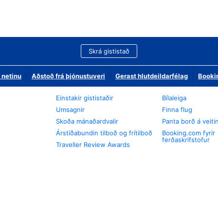
Skrá gististað
 netinu
Aðstoð frá þjónustuveri
Gerast hlutdeildarfélag
Booki
Einstakir gististaðir
Bílaleiga
Umsagnir
Finna flug
Skoða mánaðardvalir
Panta borð á veiti
Árstíðabundin tilboð og frítilboð
Booking.com fyrir
ferðaskrifstofur
Traveller Review Awards