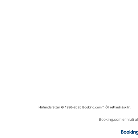
Höfundaréttur © 1996–2026 Booking.com™. Öll réttindi áskilin.
Booking.com er hluti a