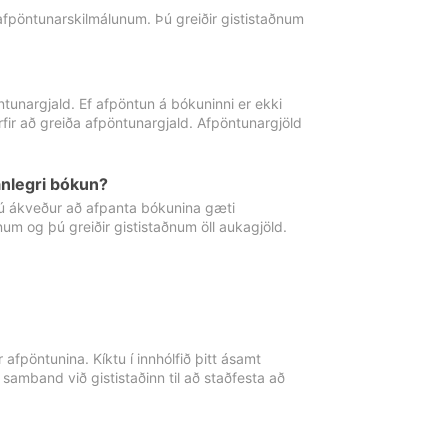
 afpöntunarskilmálunum. Þú greiðir gististaðnum
tunargjald. Ef afpöntun á bókuninni er ekki
fir að greiða afpöntunargjald. Afpöntunargjöld
nlegri bókun?
þú ákveður að afpanta bókunina gæti
ðnum og þú greiðir gististaðnum öll aukagjöld.
afpöntunina. Kíktu í innhólfið þitt ásamt
 samband við gististaðinn til að staðfesta að