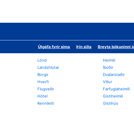
Útgáfa fyrir síma
Þín síða
Breyta bókuninni á
Lönd
Heimili
Landshlutar
Íbúðir
Borgir
Dvalarstaðir
Hverfi
Villur
Flugvellir
Farfuglaheimili
Hótel
Gistiheimili
Kennileiti
Gistihús