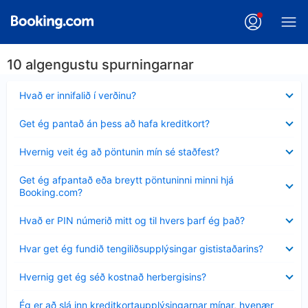
10 algengustu spurningarnar
Minna
Hvað er innifalið í verðinu?
sýnt
Minna
Get ég pantað án þess að hafa kreditkort?
sýnt
Minna
Hvernig veit ég að pöntunin mín sé staðfest?
sýnt
Minna
Get ég afpantað eða breytt pöntuninni minni hjá
sýnt
Booking.com?
Minna
Hvað er PIN númerið mitt og til hvers þarf ég það?
sýnt
Minna
Hvar get ég fundið tengiliðsupplýsingar gististaðarins?
sýnt
Minna
Hvernig get ég séð kostnað herbergisins?
sýnt
Minna
Ég er að slá inn kreditkortaupplýsingarnar mínar, hvenær