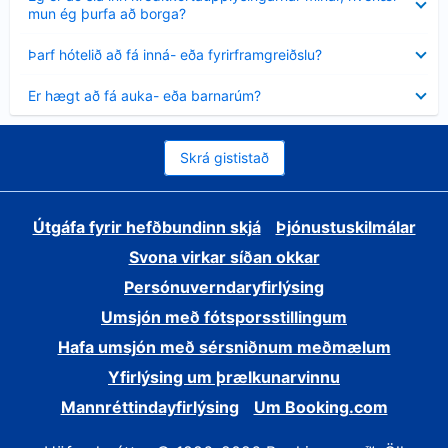
sýnt
mun ég þurfa að borga?
Minna
Þarf hótelið að fá inná- eða fyrirframgreiðslu?
sýnt
Minna
Er hægt að fá auka- eða barnarúm?
sýnt
Skrá gististað
Útgáfa fyrir hefðbundinn skjá
Þjónustuskilmálar
Svona virkar síðan okkar
Persónuverndaryfirlýsing
Umsjón með fótsporsstillingum
Hafa umsjón með sérsniðnum meðmælum
Yfirlýsing um þrælkunarvinnu
Mannréttindayfirlýsing
Um Booking.com