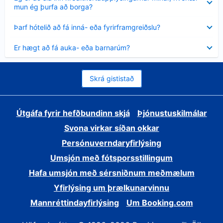
sýnt
mun ég þurfa að borga?
Minna
Þarf hótelið að fá inná- eða fyrirframgreiðslu?
sýnt
Minna
Er hægt að fá auka- eða barnarúm?
sýnt
Skrá gististað
Útgáfa fyrir hefðbundinn skjá
Þjónustuskilmálar
Svona virkar síðan okkar
Persónuverndaryfirlýsing
Umsjón með fótsporsstillingum
Hafa umsjón með sérsniðnum meðmælum
Yfirlýsing um þrælkunarvinnu
Mannréttindayfirlýsing
Um Booking.com