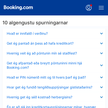
10 algengustu spurningarnar
Minna
Hvað er innifalið í verðinu?
sýnt
Minna
Get ég pantað án þess að hafa kreditkort?
sýnt
Minna
Hvernig veit ég að pöntunin mín sé staðfest?
sýnt
Minna
Get ég afpantað eða breytt pöntuninni minni hjá
sýnt
Booking.com?
Minna
Hvað er PIN númerið mitt og til hvers þarf ég það?
sýnt
Minna
Hvar get ég fundið tengiliðsupplýsingar gististaðarins?
sýnt
Minna
Hvernig get ég séð kostnað herbergisins?
sýnt
Minna
Ég er að slá inn kreditkortaupplýsingarnar mínar, hvenær