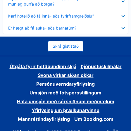
sýnt
mun ég þurfa að borga?
Minna
Þarf hótelið að fá inná- eða fyrirframgreiðslu?
sýnt
Minna
Er hægt að fá auka- eða barnarúm?
sýnt
Skrá gististað
Útgáfa fyrir hefðbundinn skjá
Þjónustuskilmálar
Svona virkar síðan okkar
Persónuverndaryfirlýsing
Umsjón með fótsporsstillingum
Hafa umsjón með sérsniðnum meðmælum
Yfirlýsing um þrælkunarvinnu
Mannréttindayfirlýsing
Um Booking.com