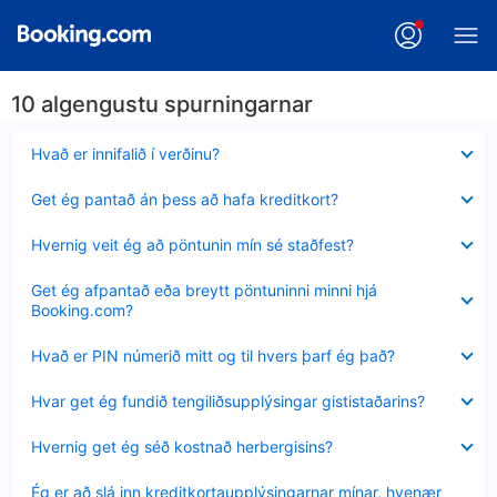
10 algengustu spurningarnar
Minna
Hvað er innifalið í verðinu?
sýnt
Minna
Get ég pantað án þess að hafa kreditkort?
sýnt
Minna
Hvernig veit ég að pöntunin mín sé staðfest?
sýnt
Minna
Get ég afpantað eða breytt pöntuninni minni hjá
sýnt
Booking.com?
Minna
Hvað er PIN númerið mitt og til hvers þarf ég það?
sýnt
Minna
Hvar get ég fundið tengiliðsupplýsingar gististaðarins?
sýnt
Minna
Hvernig get ég séð kostnað herbergisins?
sýnt
Minna
Ég er að slá inn kreditkortaupplýsingarnar mínar, hvenær