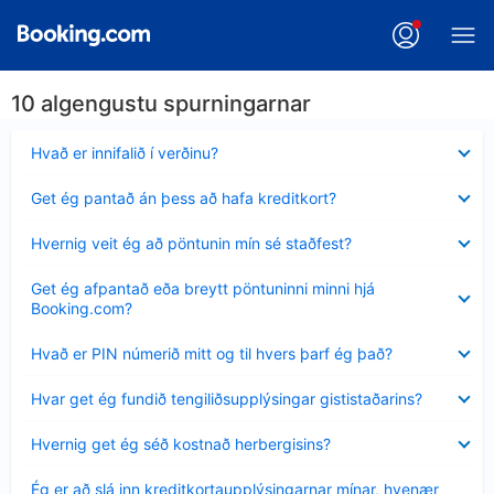
10 algengustu spurningarnar
Minna
Hvað er innifalið í verðinu?
sýnt
Minna
Get ég pantað án þess að hafa kreditkort?
sýnt
Minna
Hvernig veit ég að pöntunin mín sé staðfest?
sýnt
Minna
Get ég afpantað eða breytt pöntuninni minni hjá
sýnt
Booking.com?
Minna
Hvað er PIN númerið mitt og til hvers þarf ég það?
sýnt
Minna
Hvar get ég fundið tengiliðsupplýsingar gististaðarins?
sýnt
Minna
Hvernig get ég séð kostnað herbergisins?
sýnt
Minna
Ég er að slá inn kreditkortaupplýsingarnar mínar, hvenær