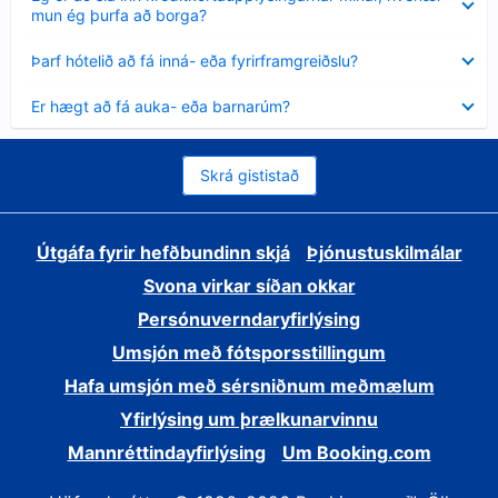
sýnt
mun ég þurfa að borga?
Minna
Þarf hótelið að fá inná- eða fyrirframgreiðslu?
sýnt
Minna
Er hægt að fá auka- eða barnarúm?
sýnt
Skrá gististað
Útgáfa fyrir hefðbundinn skjá
Þjónustuskilmálar
Svona virkar síðan okkar
Persónuverndaryfirlýsing
Umsjón með fótsporsstillingum
Hafa umsjón með sérsniðnum meðmælum
Yfirlýsing um þrælkunarvinnu
Mannréttindayfirlýsing
Um Booking.com