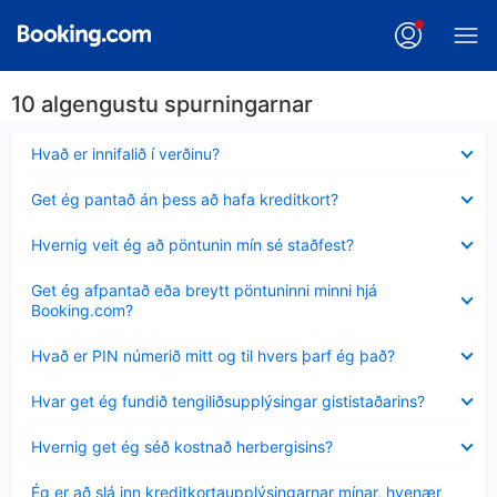
10 algengustu spurningarnar
Minna
Hvað er innifalið í verðinu?
sýnt
Minna
Get ég pantað án þess að hafa kreditkort?
sýnt
Minna
Hvernig veit ég að pöntunin mín sé staðfest?
sýnt
Minna
Get ég afpantað eða breytt pöntuninni minni hjá
sýnt
Booking.com?
Minna
Hvað er PIN númerið mitt og til hvers þarf ég það?
sýnt
Minna
Hvar get ég fundið tengiliðsupplýsingar gististaðarins?
sýnt
Minna
Hvernig get ég séð kostnað herbergisins?
sýnt
Minna
Ég er að slá inn kreditkortaupplýsingarnar mínar, hvenær