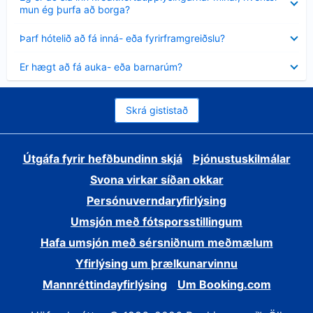
sýnt
mun ég þurfa að borga?
Minna
Þarf hótelið að fá inná- eða fyrirframgreiðslu?
sýnt
Minna
Er hægt að fá auka- eða barnarúm?
sýnt
Skrá gististað
Útgáfa fyrir hefðbundinn skjá
Þjónustuskilmálar
Svona virkar síðan okkar
Persónuverndaryfirlýsing
Umsjón með fótsporsstillingum
Hafa umsjón með sérsniðnum meðmælum
Yfirlýsing um þrælkunarvinnu
Mannréttindayfirlýsing
Um Booking.com