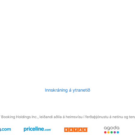
Innskráning á ytranetið
f Booking Holdings Inc., leiðandi aðila á heimsvísu í ferðaþjónustu á netinu og t