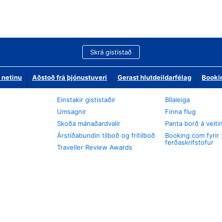
Skrá gististað
 netinu
Aðstoð frá þjónustuveri
Gerast hlutdeildarfélag
Booki
Einstakir gististaðir
Bílaleiga
Umsagnir
Finna flug
Skoða mánaðardvalir
Panta borð á veiti
Árstíðabundin tilboð og frítilboð
Booking.com fyrir
ferðaskrifstofur
Traveller Review Awards