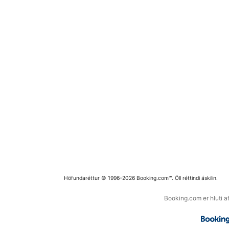
Höfundaréttur © 1996–2026 Booking.com™. Öll réttindi áskilin.
Booking.com er hluti a