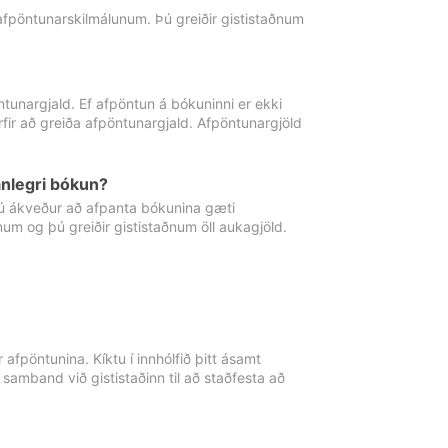
 afpöntunarskilmálunum. Þú greiðir gististaðnum
tunargjald. Ef afpöntun á bókuninni er ekki
fir að greiða afpöntunargjald. Afpöntunargjöld
nlegri bókun?
þú ákveður að afpanta bókunina gæti
ðnum og þú greiðir gististaðnum öll aukagjöld.
afpöntunina. Kíktu í innhólfið þitt ásamt
 samband við gististaðinn til að staðfesta að