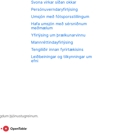
Svona virkar síðan okkar
Persónuverndaryfirlýsing
Umsjón með fótsporsstillingum
Hafa umsjón með sérsniðnum
meðmælum
Yfirlýsing um þrælkunarvinnu
Mannréttindayfirlýsing
Tengiliðir innan fyrirtækisins
Leiðbeiningar og tilkynningar um
efni
engdum þjónustugreinum.