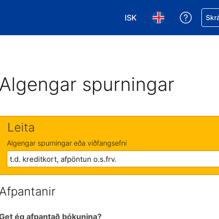
ISK
Fá aðst
Skrá
Veldu gjaldmiðil. Í augnab
Veldu þitt tungumá
Algengar spurningar
Leita
Algengar spurningar eða viðfangsefni
Afpantanir
Get ég afpantað bókunina?