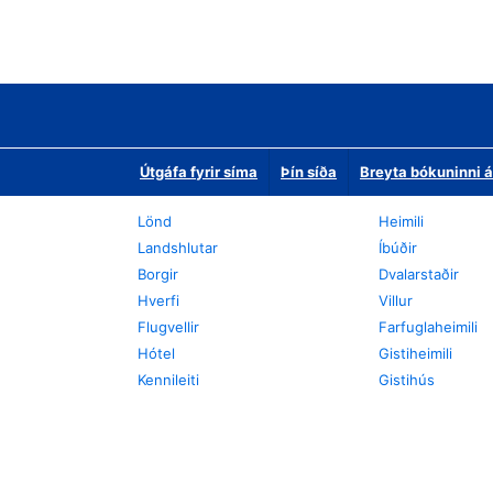
Útgáfa fyrir síma
Þín síða
Breyta bókuninni á
Lönd
Heimili
Landshlutar
Íbúðir
Borgir
Dvalarstaðir
Hverfi
Villur
Flugvellir
Farfuglaheimili
Hótel
Gistiheimili
Kennileiti
Gistihús