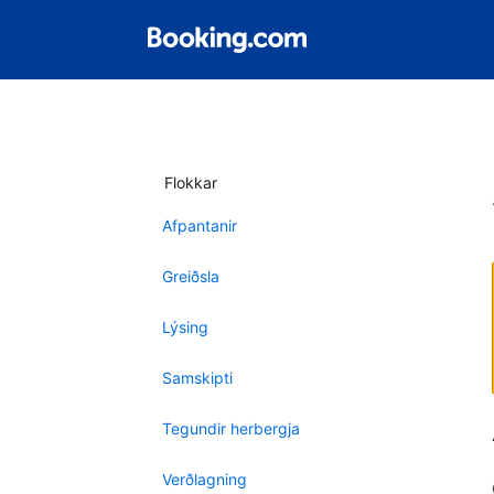
Flokkar
Afpantanir
Greiðsla
Lýsing
Samskipti
Tegundir herbergja
Verðlagning