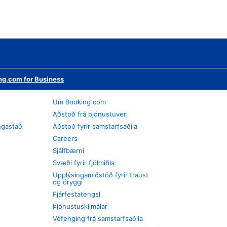
ng.com for Business
Um Booking.com
Aðstoð frá þjónustuveri
ngastað
Aðstoð fyrir samstarfsaðila
Careers
Sjálfbærni
Svæði fyrir fjölmiðla
Upplýsingamiðstöð fyrir traust
og öryggi
Fjárfestatengsl
Þjónustuskilmálar
Véfenging frá samstarfsaðila