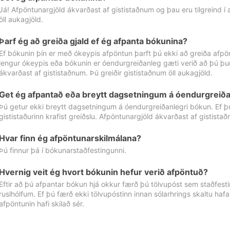
Já! Afpöntunargjöld ákvarðast af gististaðnum og þau eru tilgreind í
öll aukagjöld.
Þarf ég að greiða gjald ef ég afpanta bókunina?
Ef bókunin þín er með ókeypis afpöntun þarft þú ekki að greiða afpön
lengur ókeypis eða bókunin er óendurgreiðanleg gæti verið að þú þur
ákvarðast af gististaðnum. Þú greiðir gististaðnum öll aukagjöld.
Get ég afpantað eða breytt dagsetningum á óendurgreiða
Þú getur ekki breytt dagsetningum á óendurgreiðanlegri bókun. Ef 
gististaðurinn krafist greiðslu. Afpöntunargjöld ákvarðast af gistista
Hvar finn ég afpöntunarskilmálana?
Þú finnur þá í bókunarstaðfestingunni.
Hvernig veit ég hvort bókunin hefur verið afpöntuð?
Eftir að þú afpantar bókun hjá okkur færð þú tölvupóst sem staðfestir 
ruslhólfum. Ef þú færð ekki tölvupóstinn innan sólarhrings skaltu hafa
afpöntunin hafi skilað sér.