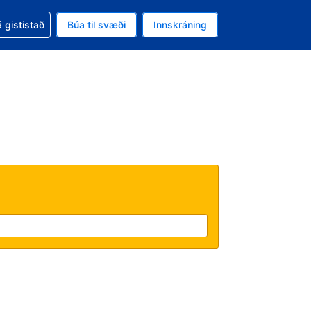
oð við bókunina
 gististað
Búa til svæði
Innskráning
likinu er gjaldmiðillinn Íslensk króna
l. Í augnablikinu er tungumál þitt Íslensku