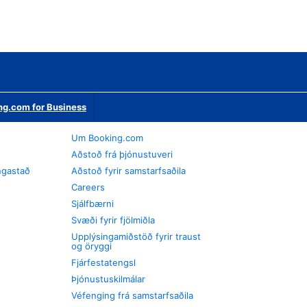
ng.com for Business
Um Booking.com
Aðstoð frá þjónustuveri
ngastað
Aðstoð fyrir samstarfsaðila
Careers
Sjálfbærni
Svæði fyrir fjölmiðla
Upplýsingamiðstöð fyrir traust
og öryggi
Fjárfestatengsl
Þjónustuskilmálar
Véfenging frá samstarfsaðila