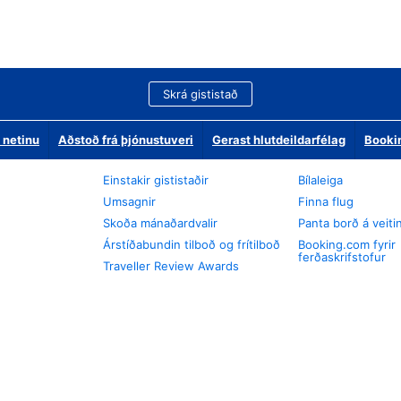
Skrá gististað
 netinu
Aðstoð frá þjónustuveri
Gerast hlutdeildarfélag
Booki
Einstakir gististaðir
Bílaleiga
Umsagnir
Finna flug
Skoða mánaðardvalir
Panta borð á veiti
Árstíðabundin tilboð og frítilboð
Booking.com fyrir
ferðaskrifstofur
Traveller Review Awards