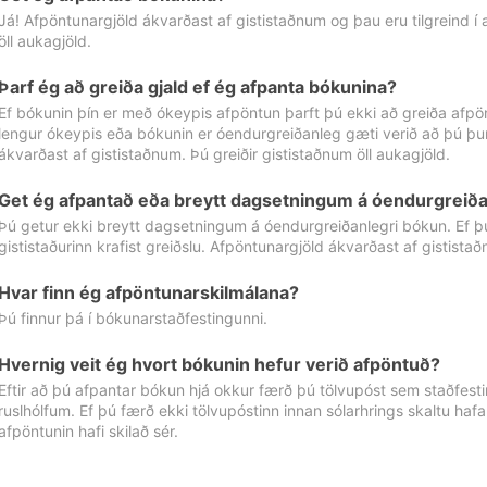
Já! Afpöntunargjöld ákvarðast af gististaðnum og þau eru tilgreind í
öll aukagjöld.
Þarf ég að greiða gjald ef ég afpanta bókunina?
Ef bókunin þín er með ókeypis afpöntun þarft þú ekki að greiða afpön
lengur ókeypis eða bókunin er óendurgreiðanleg gæti verið að þú þur
ákvarðast af gististaðnum. Þú greiðir gististaðnum öll aukagjöld.
Get ég afpantað eða breytt dagsetningum á óendurgreiða
Þú getur ekki breytt dagsetningum á óendurgreiðanlegri bókun. Ef 
gististaðurinn krafist greiðslu. Afpöntunargjöld ákvarðast af gistista
Hvar finn ég afpöntunarskilmálana?
Þú finnur þá í bókunarstaðfestingunni.
Hvernig veit ég hvort bókunin hefur verið afpöntuð?
Eftir að þú afpantar bókun hjá okkur færð þú tölvupóst sem staðfestir 
ruslhólfum. Ef þú færð ekki tölvupóstinn innan sólarhrings skaltu hafa
afpöntunin hafi skilað sér.