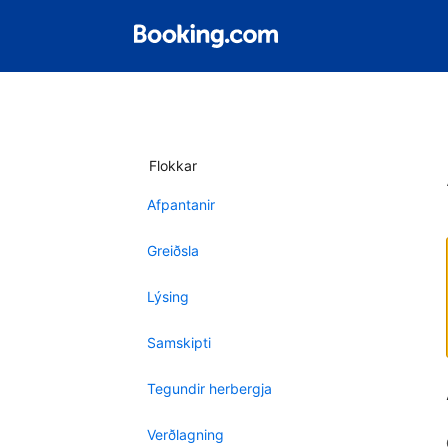
Flokkar
Afpantanir
Greiðsla
Lýsing
Samskipti
Tegundir herbergja
Verðlagning