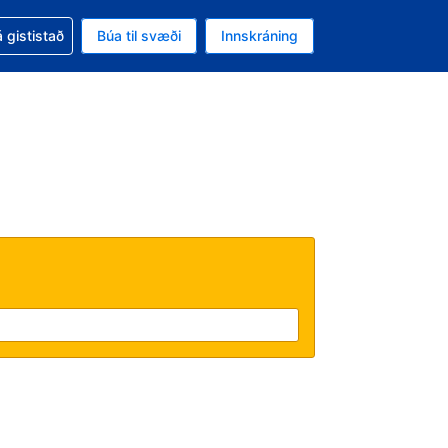
oð við bókunina
 gististað
Búa til svæði
Innskráning
ikinu er gjaldmiðillinn Bandaríkjadalur
l. Í augnablikinu er tungumál þitt Íslensku