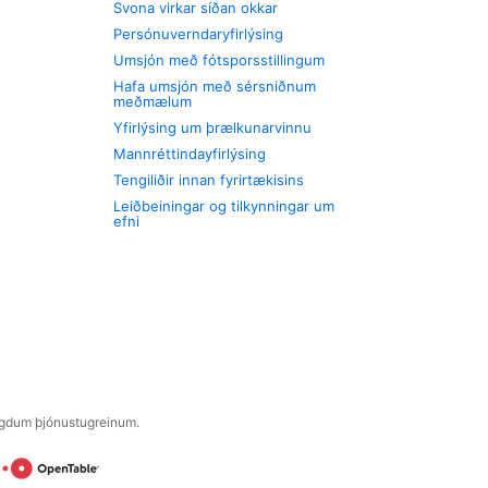
Svona virkar síðan okkar
Persónuverndaryfirlýsing
Umsjón með fótsporsstillingum
Hafa umsjón með sérsniðnum
meðmælum
Yfirlýsing um þrælkunarvinnu
Mannréttindayfirlýsing
Tengiliðir innan fyrirtækisins
Leiðbeiningar og tilkynningar um
efni
engdum þjónustugreinum.