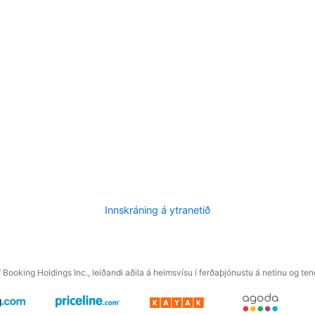
Innskráning á ytranetið
f Booking Holdings Inc., leiðandi aðila á heimsvísu í ferðaþjónustu á netinu og t