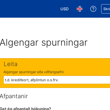
USD
Fá aðst
Skrá
Veldu gjaldmiðil. Í augnabl
Veldu þitt tungumá
Algengar spurningar
Leita
Algengar spurningar eða viðfangsefni
Afpantanir
Get ég afpantað bókunina?