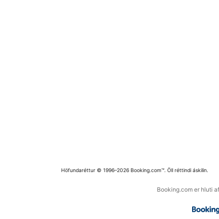
Höfundaréttur © 1996–2026 Booking.com™. Öll réttindi áskilin.
Booking.com er hluti a