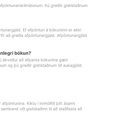
 afpöntunarskilmálunum. Þú greiðir gististaðnum
tunargjald. Ef afpöntun á bókuninni er ekki
fir að greiða afpöntunargjald. Afpöntunargjöld
nlegri bókun?
þú ákveður að afpanta bókunina gæti
ðnum og þú greiðir gististaðnum öll aukagjöld.
afpöntunina. Kíktu í innhólfið þitt ásamt
 samband við gististaðinn til að staðfesta að