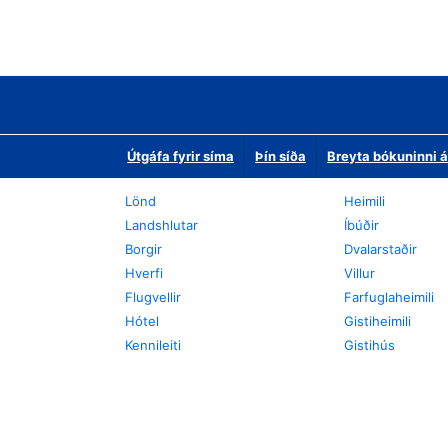
Útgáfa fyrir síma
Þín síða
Breyta bókuninni á
Lönd
Heimili
Landshlutar
Íbúðir
Borgir
Dvalarstaðir
Hverfi
Villur
Flugvellir
Farfuglaheimili
Hótel
Gistiheimili
Kennileiti
Gistihús